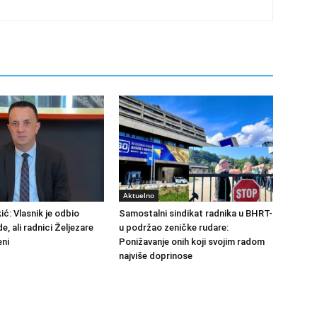
Aktuelno
ić: Vlasnik je odbio
Samostalni sindikat radnika u BHRT-
de, ali radnici Željezare
u podržao zeničke rudare:
eni
Ponižavanje onih koji svojim radom
najviše doprinose