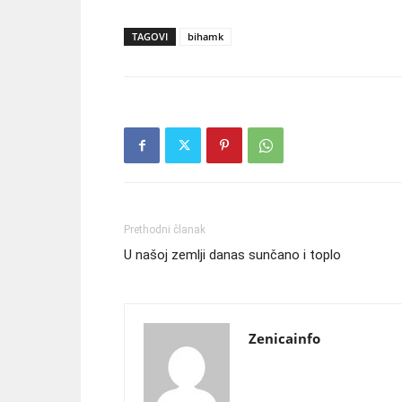
TAGOVI
bihamk
Prethodni članak
U našoj zemlji danas sunčano i toplo
Zenicainfo