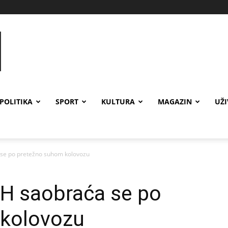
POLITIKA
SPORT
KULTURA
MAGAZIN
UŽ
 se po pretežno suhom kolovozu
iH saobraća se po
 kolovozu