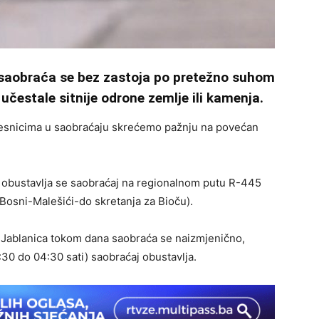
 saobraća se bez zastoja po pretežno suhom
estale sitnije odrone zemlje ili kamenja.
učesnicima u saobraćaju skrećemo pažnju na povećan
i obustavlja se saobraćaj na regionalnom putu R-445
 Bosni-Malešići-do skretanja za Bioču).
-Jablanica tokom dana saobraća se naizmjenično,
30 do 04:30 sati) saobraćaj obustavlja.