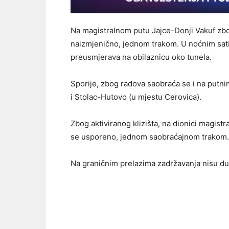
Na magistralnom putu Jajce-Donji Vakuf zb
naizmjenično, jednom trakom. U noćnim satim
preusmjerava na obilaznicu oko tunela.
Sporije, zbog radova saobraća se i na putni
i Stolac-Hutovo (u mjestu Cerovica).
Zbog aktiviranog klizišta, na dionici magist
se usporeno, jednom saobraćajnom trakom.
Na graničnim prelazima zadržavanja nisu du