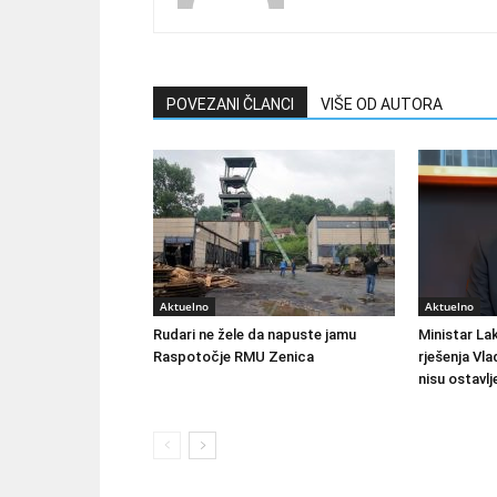
POVEZANI ČLANCI
VIŠE OD AUTORA
Aktuelno
Aktuelno
Rudari ne žele da napuste jamu
Ministar Lak
Raspotočje RMU Zenica
rješenja Vla
nisu ostavlj