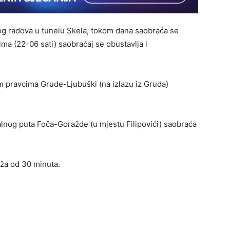
og radova u tunelu Skela, tokom dana saobraća se
a (22-06 sati) saobraćaj se obustavlja i
m pravcima Grude-Ljubuški (na izlazu iz Gruda)
ralnog puta Foča-Goražde (u mjestu Filipovići) saobraća
ža od 30 minuta.