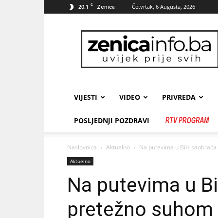
C
20.1
Četvrtak, 6 Augusta, 2026
Zenica
zenicainfo.ba
VIJESTI
VIDEO
PRIVREDA
POSLJEDNJI POZDRAVI
Naslovnica
Aktuelno
Na putevima u BiH saobraća
Aktuelno
Na putevima u B
pretežno suhom