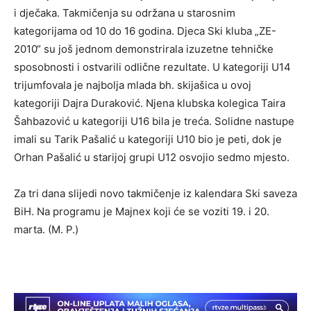
i dječaka. Takmičenja su održana u starosnim
kategorijama od 10 do 16 godina. Djeca Ski kluba „ZE-
2010“ su još jednom demonstrirala izuzetne tehničke
sposobnosti i ostvarili odlične rezultate. U kategoriji U14
trijumfovala je najbolja mlada bh. skijašica u ovoj
kategoriji Dajra Duraković. Njena klubska kolegica Taira
Šahbazović u kategoriji U16 bila je treća. Solidne nastupe
imali su Tarik Pašalić u kategoriji U10 bio je peti, dok je
Orhan Pašalić u starijoj grupi U12 osvojio sedmo mjesto.
Za tri dana slijedi novo takmičenje iz kalendara Ski saveza
BiH. Na programu je Majnex koji će se voziti 19. i 20.
marta. (M. P.)