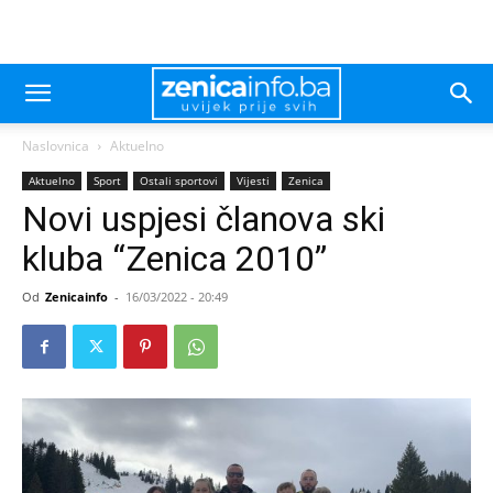
Naslovnica
Aktuelno
Aktuelno
Sport
Ostali sportovi
Vijesti
Zenica
Novi uspjesi članova ski
kluba “Zenica 2010”
Od
Zenicainfo
-
16/03/2022 - 20:49