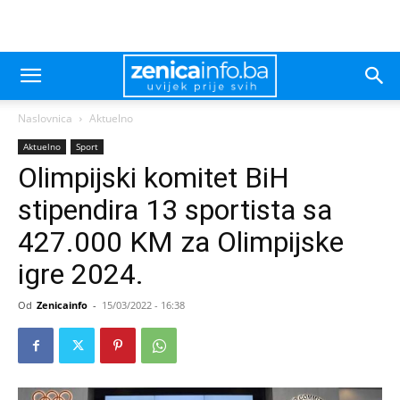
Naslovnica
Aktuelno
Aktuelno
Sport
Olimpijski komitet BiH
stipendira 13 sportista sa
427.000 KM za Olimpijske
igre 2024.
Od
Zenicainfo
-
15/03/2022 - 16:38