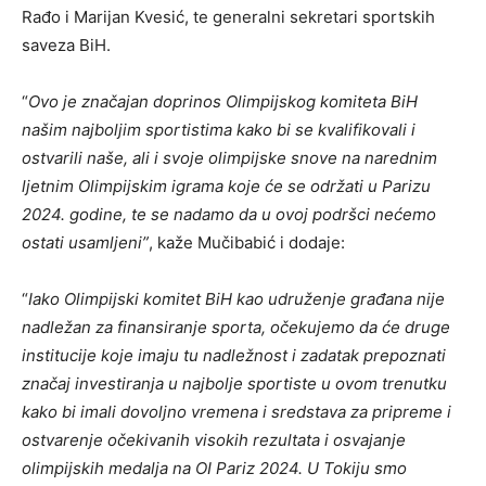
Rađo i Marijan Kvesić, te generalni sekretari sportskih
saveza BiH.
“
Ovo je značajan doprinos Olimpijskog komiteta BiH
našim najboljim sportistima kako bi se kvalifikovali i
ostvarili naše, ali i svoje olimpijske snove na narednim
ljetnim Olimpijskim igrama koje će se održati u Parizu
2024. godine, te se nadamo da u ovoj podršci nećemo
ostati usamljeni”
, kaže Mučibabić i dodaje:
“
Iako Olimpijski komitet BiH kao udruženje građana nije
nadležan za finansiranje sporta, očekujemo da će druge
institucije koje imaju tu nadležnost i zadatak prepoznati
značaj investiranja u najbolje sportiste u ovom trenutku
kako bi imali dovoljno vremena i sredstava za pripreme i
ostvarenje očekivanih visokih rezultata i osvajanje
olimpijskih medalja na OI Pariz 2024. U Tokiju smo