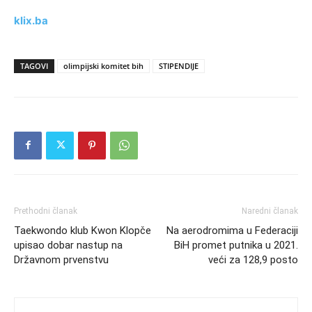
klix.ba
TAGOVI
olimpijski komitet bih
STIPENDIJE
Prethodni članak
Naredni članak
Taekwondo klub Kwon Klopče
Na aerodromima u Federaciji
upisao dobar nastup na
BiH promet putnika u 2021.
Državnom prvenstvu
veći za 128,9 posto