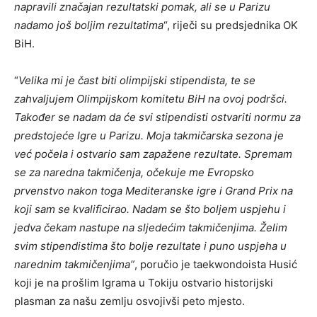
napravili značajan rezultatski pomak, ali se u Parizu
nadamo još boljim rezultatima
“, riječi su predsjednika OK
BiH.
“
Velika mi je čast biti olimpijski stipendista, te se
zahvaljujem Olimpijskom komitetu BiH na ovoj podršci.
Također se nadam da će svi stipendisti ostvariti normu za
predstojeće Igre u Parizu. Moja takmičarska sezona je
već počela i ostvario sam zapažene rezultate. Spremam
se za naredna takmičenja, očekuje me Evropsko
prvenstvo nakon toga Mediteranske igre i Grand Prix na
koji sam se kvalificirao. Nadam se što boljem uspjehu i
jedva čekam nastupe na sljedećim takmičenjima. Želim
svim stipendistima što bolje rezultate i puno uspjeha u
narednim takmičenjima”
, poručio je taekwondoista Husić
koji je na prošlim Igrama u Tokiju ostvario historijski
plasman za našu zemlju osvojivši peto mjesto.