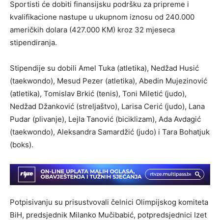
Sportisti će dobiti finansijsku podršku za pripreme i
kvalifikacione nastupe u ukupnom iznosu od 240.000
američkih dolara (427.000 KM) kroz 32 mjeseca
stipendiranja.
Stipendije su dobili Amel Tuka (atletika), Nedžad Husić
(taekwondo), Mesud Pezer (atletika), Abedin Mujezinović
(atletika), Tomislav Brkić (tenis), Toni Miletić (judo),
Nedžad Džanković (streljaštvo), Larisa Cerić (judo), Lana
Pudar (plivanje), Lejla Tanović (biciklizam), Ada Avdagić
(taekwondo), Aleksandra Samardžić (judo) i Tara Bohatjuk
(boks).
Potpisivanju su prisustvovali čelnici Olimpijskog komiteta
BiH, predsjednik Milanko Mučibabić, potpredsjednici Izet