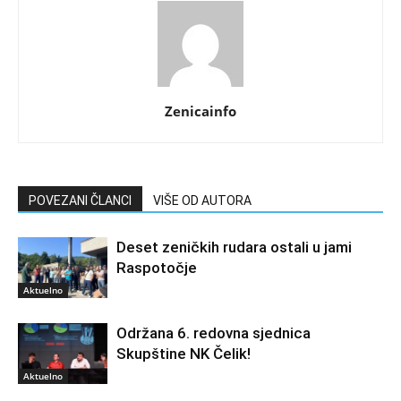
Zenicainfo
POVEZANI ČLANCI
VIŠE OD AUTORA
Deset zeničkih rudara ostali u jami
Raspotočje
Aktuelno
Održana 6. redovna sjednica
Skupštine NK Čelik!
Aktuelno