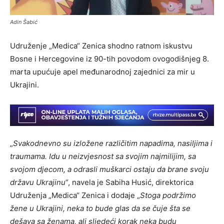
Adin Šabić
Udruženje „Medica“ Zenica shodno ratnom iskustvu
Bosne i Hercegovine iz 90-tih povodom ovogodišnjeg 8.
marta upućuje apel međunarodnoj zajednici za mir u
Ukrajini.
„
Svakodnevno su izložene različitim napadima, nasiljima i
traumama. Idu u neizvjesnost sa svojim najmilijim, sa
svojom djecom, a odrasli muškarci ostaju da brane svoju
državu Ukrajinu
“, navela je Sabiha Husić, direktorica
Udruženja „Medica“ Zenica i dodaje „
Stoga podržimo
žene u Ukrajini, neka to bude glas da se čuje šta se
dešava sa ženama, ali sljedeći korak neka budu