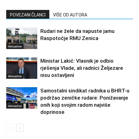
POVEZANI ČLANCI
VIŠE OD AUTORA
Rudari ne žele da napuste jamu
Raspotočje RMU Zenica
Aktuelno
Ministar Lakić: Vlasnik je odbio
rješenja Vlade, ali radnici Željezare
nisu ostavljeni
Aktuelno
Samostalni sindikat radnika u BHRT-u
podržao zeničke rudare: Ponižavanje
onih koji svojim radom najviše
Aktuelno
doprinose