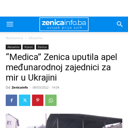
Naslovnica
Aktuelno
Aktuelno
Vijesti
Zenica
“Medica” Zenica uputila apel
međunarodnoj zajednici za
mir u Ukrajini
Od
Zenicainfo
-
08/03/2022 - 14:04