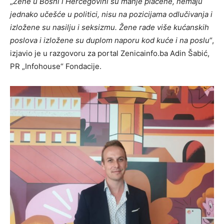
„
Žene u Bosni i Hercegovini su manje plaćene, nemaju
jednako učešće u politici, nisu na pozicijama odlučivanja i
izložene su nasilju i seksizmu. Žene rade više kućanskih
poslova i izložene su duplom naporu kod kuće i na poslu
“,
izjavio je u razgovoru za portal Zenicainfo.ba Adin Šabić,
PR „Infohouse“ Fondacije.