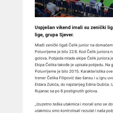
Uspješan vikend imali su zenički li
lige, grupa Sjever.
Mlađi zenički ligaš Čelik junior na domaćem
Poluvrijeme je bilo 22:8. Kod Čelik juniora naj
golova. Pobjeda mlade ekipe Čelik juniora je
Ekipa Čelika takođe je upisala pobjedu. Na g
Poluvrijeme je bilo 20:15. Karakteristika ov
trener Čelika Filipović dao šansu i u igru u
Eldara Zukića, do najstarijeg Edina Gušića. U
Rujanac sa po 8 postignutih golova.
„Izuzetno teška utakmica i morali smo se dob
utakmicu smo kontrolisali rezutat i naša pobj