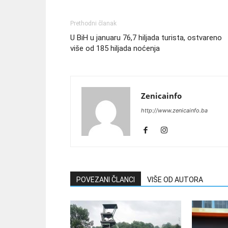
Prethodni članak
U BiH u januaru 76,7 hiljada turista, ostvareno
više od 185 hiljada noćenja
Zenicainfo
http://www.zenicainfo.ba
POVEZANI ČLANCI
VIŠE OD AUTORA