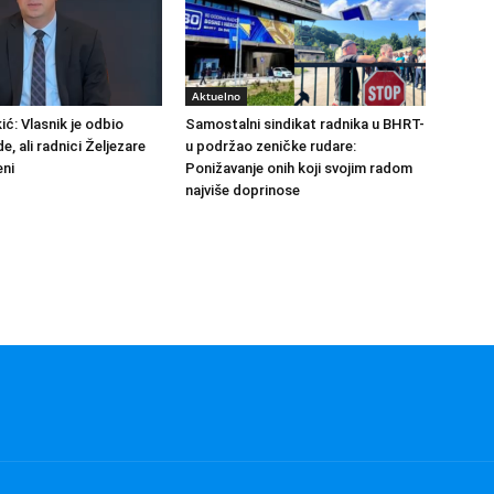
Aktuelno
ić: Vlasnik je odbio
Samostalni sindikat radnika u BHRT-
de, ali radnici Željezare
u podržao zeničke rudare:
eni
Ponižavanje onih koji svojim radom
najviše doprinose