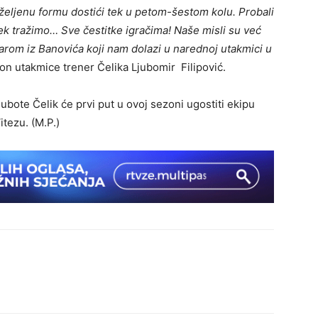
 željenu formu dostići tek u petom-šestom kolu. Probali
jek tražimo… Sve čestitke igračima! Naše misli su već
rom iz Banovića koji nam dolazi u narednoj utakmici u
kon utakmice trener Čelika Ljubomir Filipović.
subote Čelik će prvi put u ovoj sezoni ugostiti ekipu
itezu. (M.P.)