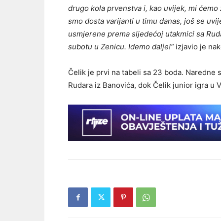
drugo kola prvenstva i, kao uvijek, mi ćemo
smo dosta varijanti u timu danas, još se uvi
usmjerene prema sljedećoj utakmici sa Ruda
subotu u Zenicu. Idemo dalje!“
izjavio je na
Čelik je prvi na tabeli sa 23 boda. Naredne 
Rudara iz Banovića, dok Čelik junior igra u V