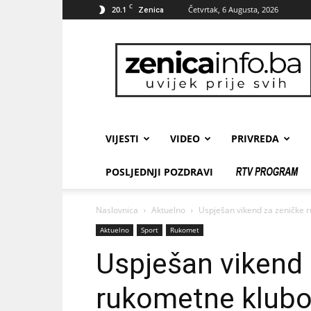
C
20.1
Četvrtak, 6 Augusta, 2026
Zenica
zenicainfo.ba
VIJESTI
VIDEO
PRIVREDA
POSLJEDNJI POZDRAVI
Naslovnica
Aktuelno
Uspješan vikend za zeničke 
Aktuelno
Sport
Rukomet
Uspješan vikend 
rukometne klub