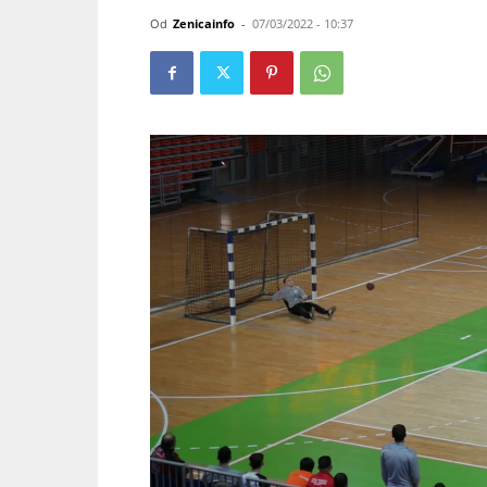
Od
Zenicainfo
-
07/03/2022 - 10:37