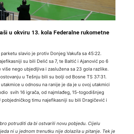
gaši u okviru 13. kola Federalne rukometne
 parketu slavio je protiv Donjeg Vakufa sa 45:22.
efikasniji su bili Delić sa 7, te Baltić i Ajanović po 6
 više nego ubjedljiva i zaslužena sa 23 gola razlike.
ostovanju u Tešnju bili su bolji od Bosne TS 37:31.
e utakmice u odnosu na ranije je da je u ovoj utakmici
vodio svih 16 igrača, od najmlađeg, 15-togodišnjeg
 pobjedničkog timu najefikasniji su bili Dragičević i
ro potruditi da bi ostvarili novu pobjedu. Cijelu
eda ni u jednom trenutku nije dolazila u pitanje. Tek je