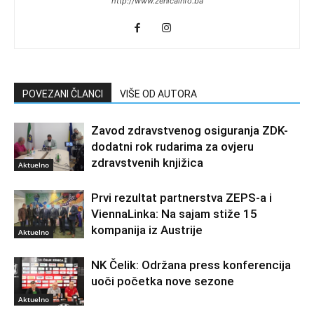
http://www.zenicainfo.ba
POVEZANI ČLANCI
VIŠE OD AUTORA
Zavod zdravstvenog osiguranja ZDK-
dodatni rok rudarima za ovjeru
zdravstvenih knjižica
Aktuelno
Prvi rezultat partnerstva ZEPS-a i
ViennaLinka: Na sajam stiže 15
kompanija iz Austrije
Aktuelno
NK Čelik: Održana press konferencija
uoči početka nove sezone
Aktuelno