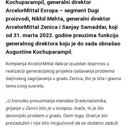
Kochuparampil, generalni direktor
ArcelorMittal Evropa – segment Dugi
proizvodi, Nikhil Mehta, generalni direktor
ArcelorMittal Zenica i Sanjay Samaddar, koji
od 31. marta 2022. godine preuzima funkciju
generalnog direktora koju je do sada obnašao
Augustine Kochuparampil.
Kompanija ArcelorMittal dala je izuzetan doprinos u
realizaciji generacijskog projekta rješavanja problema
daljinskog zagrijavanja u gradu Zenica, što je bila i glavna
tema ovog susreta.
„U trenutku preuzimanja mandata Gradonačelnika,
grijanje u Zenici bilo je u kolapsu. Inače, to je bio
decenijski problem u gradu. Osim toga, Grad je bio
prezadužen i nije bilo mogućnosti da se dodatno zaduži