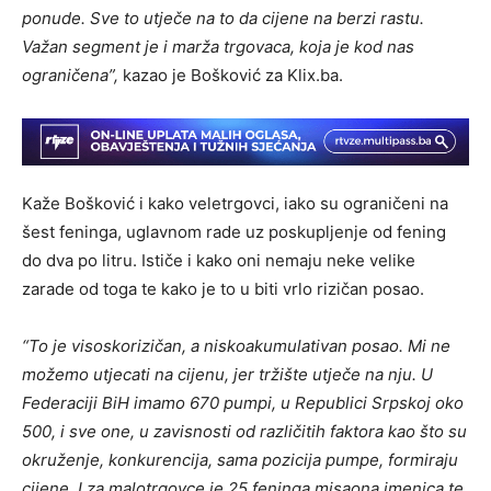
ponude. Sve to utječe na to da cijene na berzi rastu.
Važan segment je i marža trgovaca, koja je kod nas
ograničena”,
kazao je Bošković za Klix.ba.
Kaže Bošković i kako veletrgovci, iako su ograničeni na
šest feninga, uglavnom rade uz poskupljenje od fening
do dva po litru. Ističe i kako oni nemaju neke velike
zarade od toga te kako je to u biti vrlo rizičan posao.
“To je visoskorizičan, a niskoakumulativan posao. Mi ne
možemo utjecati na cijenu, jer tržište utječe na nju. U
Federaciji BiH imamo 670 pumpi, u Republici Srpskoj oko
500, i sve one, u zavisnosti od različitih faktora kao što su
okruženje, konkurencija, sama pozicija pumpe, formiraju
cijene. I za malotrgovce je 25 feninga misaona imenica te