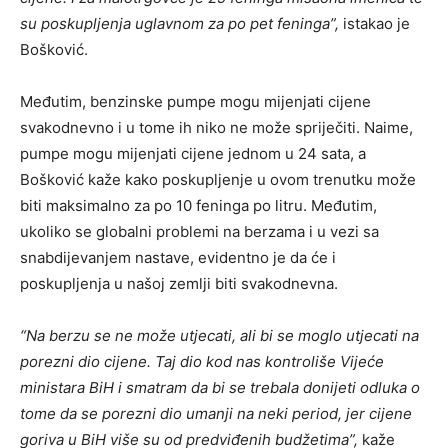
su poskupljenja uglavnom za po pet feninga”,
istakao je
Bošković.
Međutim, benzinske pumpe mogu mijenjati cijene
svakodnevno i u tome ih niko ne može spriječiti. Naime,
pumpe mogu mijenjati cijene jednom u 24 sata, a
Bošković kaže kako poskupljenje u ovom trenutku može
biti maksimalno za po 10 feninga po litru. Međutim,
ukoliko se globalni problemi na berzama i u vezi sa
snabdijevanjem nastave, evidentno je da će i
poskupljenja u našoj zemlji biti svakodnevna.
“Na berzu se ne može utjecati, ali bi se moglo utjecati na
porezni dio cijene. Taj dio kod nas kontroliše Vijeće
ministara BiH i smatram da bi se trebala donijeti odluka o
tome da se porezni dio umanji na neki period, jer cijene
goriva u BiH više su od predviđenih budžetima”,
kaže