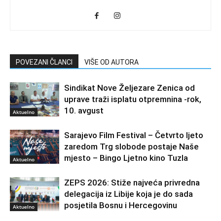
POVEZANI ČLANCI
VIŠE OD AUTORA
Sindikat Nove Željezare Zenica od
uprave traži isplatu otpremnina -rok,
10. avgust
Aktuelno
Sarajevo Film Festival – Četvrto ljeto
zaredom Trg slobode postaje Naše
mjesto – Bingo Ljetno kino Tuzla
Aktuelno
ZEPS 2026: Stiže najveća privredna
delegacija iz Libije koja je do sada
posjetila Bosnu i Hercegovinu
Aktuelno