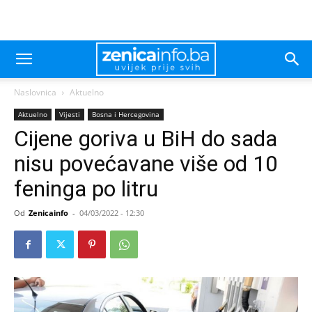
Naslovnica
Aktuelno
Aktuelno
Vijesti
Bosna i Hercegovina
Cijene goriva u BiH do sada
nisu povećavane više od 10
feninga po litru
Od
Zenicainfo
-
04/03/2022 - 12:30