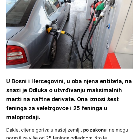
U Bosni i Hercegovini, u oba njena entiteta, na
snazi je Odluka o utvrđivanju maksimalnih
marži na naftne derivate. Ona iznosi šest
feninga za veletrgovce i 25 feninga u
maloprodaji.
Dakle, cijene goriva u našoj zemlji,
po zakonu
, ne mogu
porasti za više od 25 feninga odjednom, što je