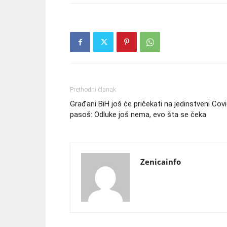
Prethodni članak
Građani BiH još će pričekati na jedinstveni Cov
pasoš: Odluke još nema, evo šta se čeka
Zenicainfo