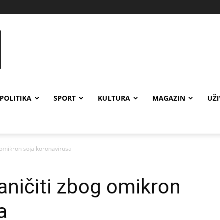
POLITIKA
SPORT
KULTURA
MAGAZIN
UŽ
 omikron soja koronavirusa
ničiti zbog omikron
a