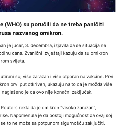
e (WHO) su poručili da ne treba paničiti
irusa nazvanog omikron.
e jučer, 3. decembra, izjavila da se situacija ne
dinu dana. Zvanični izvještaji kazuju da su omikron
rom svijeta.
utirani soj više zarazan i više otporan na vakcine. Prvi
kron prvi put otkriven, ukazuju na to da je možda više
 naglašeno je da ovo nije konačni zaključak.
 Reuters rekla da je omikron “visoko zarazan”,
frike. Napomenula je da postoji mogućnost da ovaj soj
a se to ne može sa potpunom sigurnošću zaključiti.