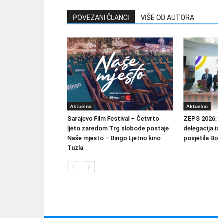
POVEZANI ČLANCI
VIŠE OD AUTORA
Aktuelno
Aktuelno
Sarajevo Film Festival – Četvrto
ZEPS 2026: 
ljeto zaredom Trg slobode postaje
delegacija i
Naše mjesto – Bingo Ljetno kino
posjetila B
Tuzla