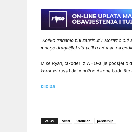
“
Koliko trebamo biti zabrinuti? Moramo biti 
mnogo drugačijoj situaciji u odnosu na godi
Mike Ryan, također iz WHO-a, je podsjetio d
koronavirusa i da je nužno da one budu što
klix.ba
TAGOVI
covid
Omikron
pandemija