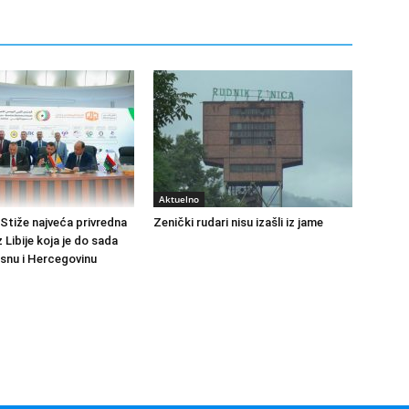
Aktuelno
Stiže najveća privredna
Zenički rudari nisu izašli iz jame
z Libije koja je do sada
osnu i Hercegovinu