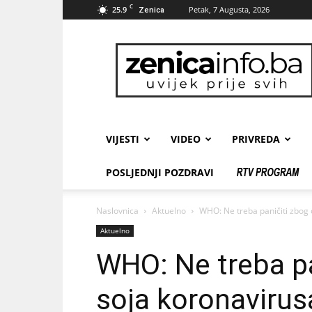
C
25.9
Petak, 7 Augusta, 2026
Zenica
zenicainfo.ba
VIJESTI
VIDEO
PRIVREDA
POSLJEDNJI POZDRAVI
Naslovnica
Aktuelno
WHO: Ne treba paničiti zbog
Aktuelno
WHO: Ne treba pa
soja koronavirus