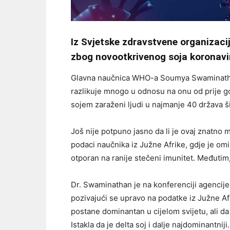
Iz Svjetske zdravstvene organizacij
zbog novootkrivenog soja koronav
Glavna naučnica WHO-a Soumya Swaminathan j
razlikuje mnogo u odnosu na onu od prije go
sojem zaraženi ljudi u najmanje 40 država ši
Još nije potpuno jasno da li je ovaj znatno m
podaci naučnika iz Južne Afrike, gdje je omi
otporan na ranije stečeni imunitet. Međutim,
Dr. Swaminathan je na konferenciji agencije
pozivajući se upravo na podatke iz Južne A
postane dominantan u cijelom svijetu, ali d
Istakla da je delta soj i dalje najdominantniji.