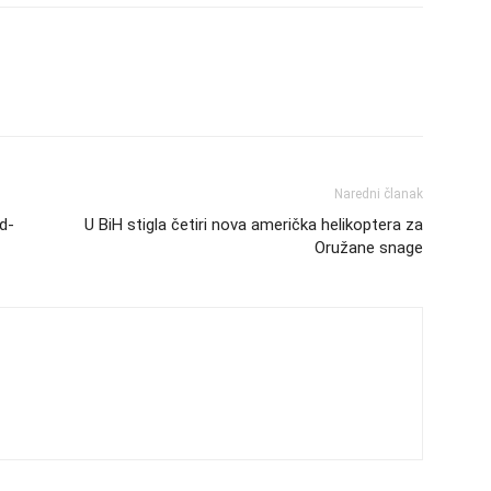
Naredni članak
id-
U BiH stigla četiri nova američka helikoptera za
Oružane snage