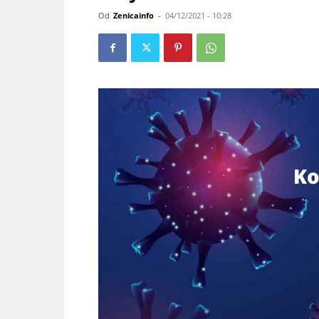
Od
Zenicainfo
-
04/12/2021 - 10:28