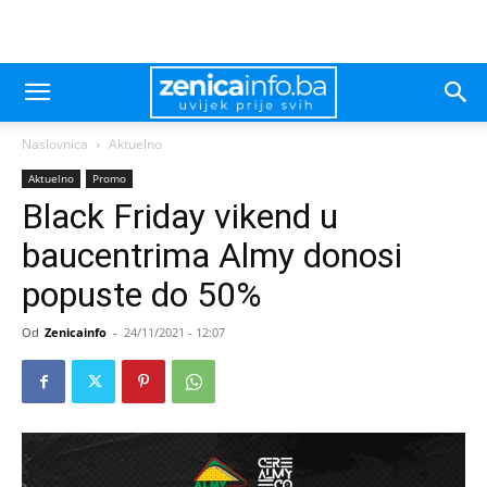
Naslovnica
Aktuelno
Aktuelno
Promo
Black Friday vikend u
baucentrima Almy donosi
popuste do 50%
Od
Zenicainfo
-
24/11/2021 - 12:07