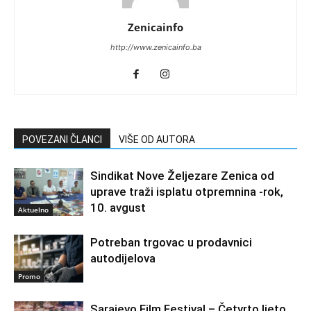
Zenicainfo
http://www.zenicainfo.ba
POVEZANI ČLANCI
VIŠE OD AUTORA
Sindikat Nove Željezare Zenica od
uprave traži isplatu otpremnina -rok,
10. avgust
Aktuelno
Potreban trgovac u prodavnici
autodijelova
Promo
Sarajevo Film Festival – Četvrto ljeto