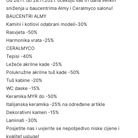
Od 26.11. do 28.11.2021. očekuju vas tri dana velikih
sniženja u baucentrima Almy i Ceralmyco salonu!
BAUCENTRI ALMY
Kamini i kotlovi odabrani modeli-30%
Rasvjeta -50%
Harmonika vrata -25%
CERALMYCO
Tepisi -40%
Ležeće akrilne kade -25%
Polukružne akrilne tuš kade -50%
Tuš kabine -20%
WC daske -15%
Keramika MYR do -50%
Italijanska keramika -25% na određene artikle
Dekorativni kamen -15%
Laminati -30%
Posjetite nas i uvjerite se nepobjedivo niske cijene i
kvalitet usluge!