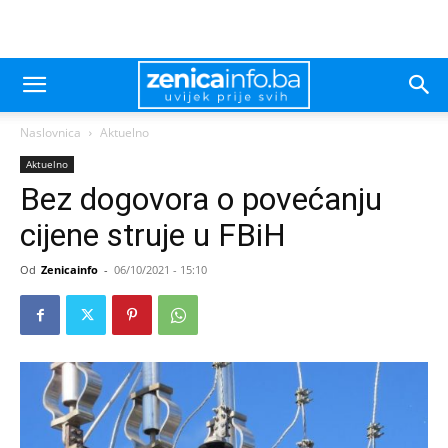
Naslovnica
Aktuelno
Aktuelno
Bez dogovora o povećanju
cijene struje u FBiH
Od
Zenicainfo
-
06/10/2021 - 15:10