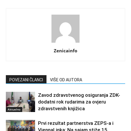
Zenicainfo
POVEZANI ČLANCI
VIŠE OD AUTORA
Zavod zdravstvenog osiguranja ZDK-
dodatni rok rudarima za ovjeru
zdravstvenih knjižica
Aktuelno
Prvi rezultat partnerstva ZEPS-a i
ViennaLinka: Na sajam stiže 15