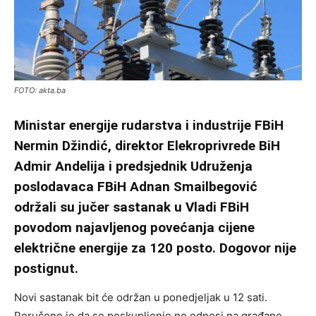
FOTO: akta.ba
Ministar energije rudarstva i industrije FBiH
Nermin Džindić, direktor Elekroprivrede BiH
Admir Andelija i predsjednik Udruženja
poslodavaca FBiH Adnan Smailbegović
održali su jučer sastanak u Vladi FBiH
povodom najavljenog povećanja cijene
električne energije za 120 posto. Dogovor nije
postignut.
Novi sastanak bit će održan u ponedjeljak u 12 sati.
Poručeno je da se poskupljenje ne odnosi na građane