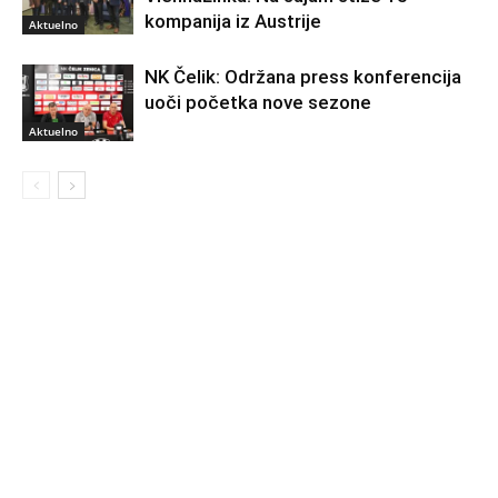
kompanija iz Austrije
Aktuelno
NK Čelik: Održana press konferencija
uoči početka nove sezone
Aktuelno