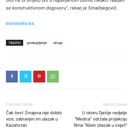
ono ne bi smjelo biti u najavljenom obimu nikako. Nadam
se konstruktivnom dogovoru
“, rekao je Smailbegović.
biznisinfo.ba
TAGOVI
poskupljenje
struja
Prethodni članak
Naredni članak
Čak šest Zmajeva nije dobilo
U okviru Dječije nedjelje
vize, zabranjen im ulazak u
“Medica” održala projekciju
Kazahstan
filma “Alisin izlazak u svijet”