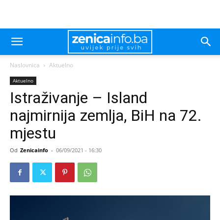
Naslovnica
Aktuelno
Aktuelno
Istraživanje – Island
najmirnija zemlja, BiH na 72.
mjestu
Od
Zenicainfo
-
06/09/2021 - 16:30