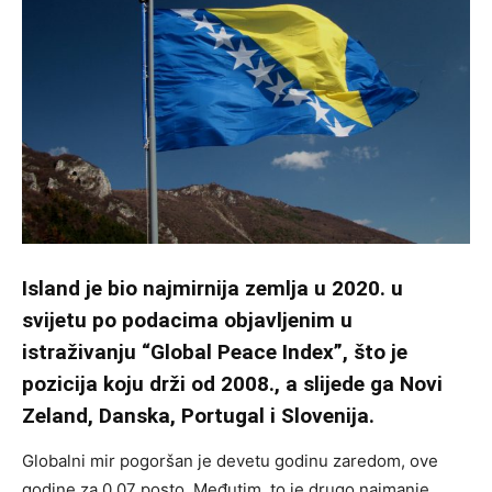
Island je bio najmirnija zemlja u 2020. u
svijetu po podacima objavljenim u
istraživanju “Global Peace Index”, što je
pozicija koju drži od 2008., a slijede ga Novi
Zeland, Danska, Portugal i Slovenija.
Globalni mir pogoršan je devetu godinu zaredom, ove
godine za 0,07 posto. Međutim, to je drugo najmanje