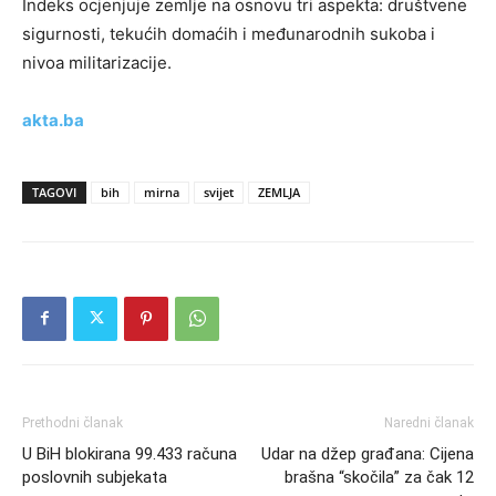
Indeks ocjenjuje zemlje na osnovu tri aspekta: društvene
sigurnosti, tekućih domaćih i međunarodnih sukoba i
nivoa militarizacije.
akta.ba
TAGOVI
bih
mirna
svijet
ZEMLJA
Prethodni članak
Naredni članak
U BiH blokirana 99.433 računa
Udar na džep građana: Cijena
poslovnih subjekata
brašna “skočila” za čak 12