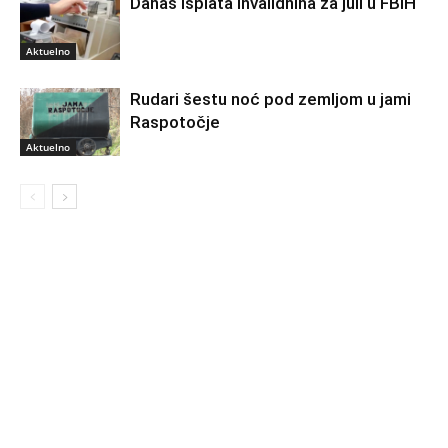
Danas isplata invalidnina za juli u FBiH
Aktuelno
Rudari šestu noć pod zemljom u jami
Raspotočje
Aktuelno