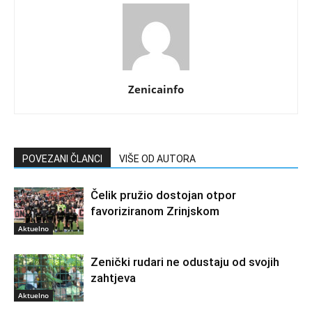
Zenicainfo
POVEZANI ČLANCI
VIŠE OD AUTORA
Čelik pružio dostojan otpor
favoriziranom Zrinjskom
Aktuelno
Zenički rudari ne odustaju od svojih
zahtjeva
Aktuelno