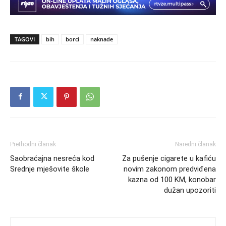
TAGOVI
bih
borci
naknade
Prethodni članak
Naredni članak
Saobraćajna nesreća kod
Za pušenje cigarete u kafiću
Srednje mješovite škole
novim zakonom predviđena
kazna od 100 KM, konobar
dužan upozoriti