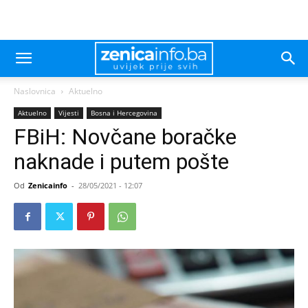
Naslovnica
Aktuelno
Aktuelno
Vijesti
Bosna i Hercegovina
FBiH: Novčane boračke
naknade i putem pošte
Od
Zenicainfo
-
28/05/2021 - 12:07