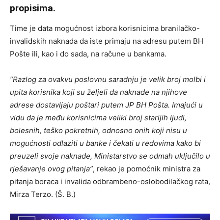
propisima.
Time je data mogućnost izbora korisnicima branilačko-
invalidskih naknada da iste primaju na adresu putem BH
Pošte ili, kao i do sada, na račune u bankama.
“Razlog za ovakvu poslovnu saradnju je velik broj molbi i
upita korisnika koji su željeli da naknade na njihove
adrese dostavljaju poštari putem JP BH Pošta. Imajući u
vidu da je među korisnicima veliki broj starijih ljudi,
bolesnih, teško pokretnih, odnosno onih koji nisu u
mogućnosti odlaziti u banke i čekati u redovima kako bi
preuzeli svoje naknade, Ministarstvo se odmah uključilo u
rješavanje ovog pitanja”
, rekao je pomoćnik ministra za
pitanja boraca i invalida odbrambeno-oslobodilačkog rata,
Mirza Terzo. (Š. B.)