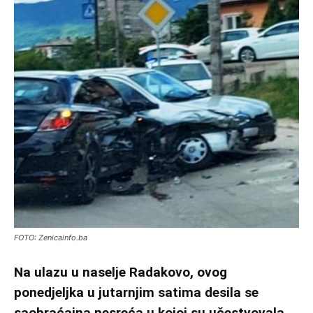
FOTO: Zenicainfo.ba
Na ulazu u naselje Radakovo, ovog
ponedjeljka u jutarnjim satima desila se
saobraćajna nesreća u kojoj su učestvovala