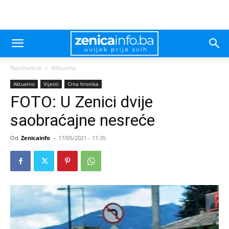
Naslovnica
Aktuelno
Aktuelno
Vijesti
Crna hronika
FOTO: U Zenici dvije
saobraćajne nesreće
Od
Zenicainfo
-
17/05/2021 - 11:35