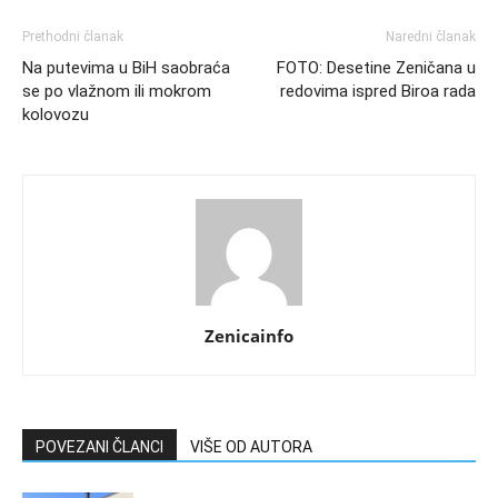
Prethodni članak
Naredni članak
Na putevima u BiH saobraća
FOTO: Desetine Zeničana u
se po vlažnom ili mokrom
redovima ispred Biroa rada
kolovozu
Zenicainfo
POVEZANI ČLANCI
VIŠE OD AUTORA