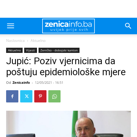
Naslovnica
Aktuelno
Aktuelno
Vijesti
Zeničko - dobojski kanton
Jupić: Poziv vjernicima da
poštuju epidemiološke mjere
Od
Zenicainfo
-
12/05/2021 - 16:51