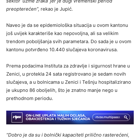
sektor ‘uzme zraka’ jer je dugi vremenski period
preopterećen”,
rekao je Jupić.
Naveo je da se epidemiološka situacija u ovom kantonu
još uvijek karakteriše kao nepovoljna, ali sa velikim
trendom poboljšanja svih parametara. Do sada je u ovom
kantonu potvrđeno 10.440 slučajeva koronavirusa.
Prema podacima Instituta za zdravlje i sigurnost hrane u
Zenici, u protekla 24 sata registrovano je sedam novih
slučajeva, a u bolnicama u Zenici i Tešnju hospitalizirano
je ukupno 86 oboljelih, što je znatno manje nego u
prethodnom periodu.
“Dobro je da su i bolnički kapaciteti prilično rasterećeni,