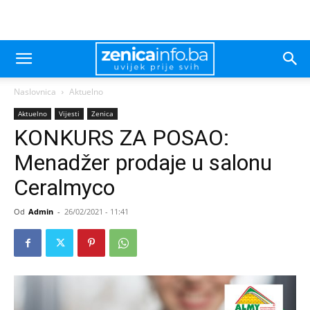
Naslovnica
Aktuelno
Aktuelno
Vijesti
Zenica
KONKURS ZA POSAO:
Menadžer prodaje u salonu
Ceralmyco
Od
Admin
-
26/02/2021 - 11:41