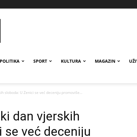
POLITIKA
SPORT
KULTURA
MAGAZIN
UŽ
kih sloboda: U Zenici se već deceniju promoviše...
ski dan vjerskih
i se već deceniju