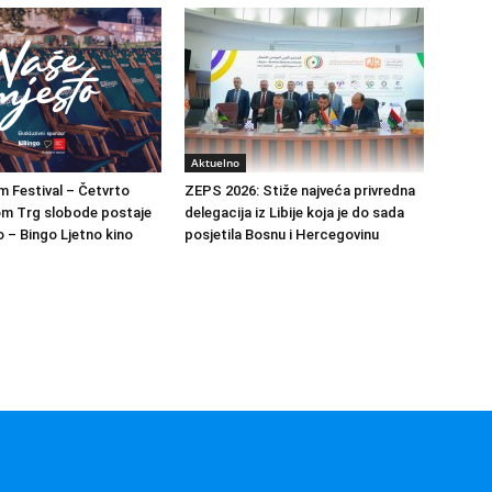
Aktuelno
m Festival – Četvrto
ZEPS 2026: Stiže najveća privredna
om Trg slobode postaje
delegacija iz Libije koja je do sada
 – Bingo Ljetno kino
posjetila Bosnu i Hercegovinu