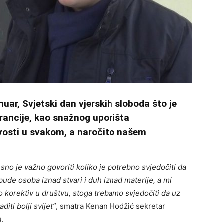
nuar, Svjetski dan vjerskih sloboda što je
erancije, kao snažnog uporišta
ivosti u svakom, a naročito našem
esno je važno govoriti koliko je potrebno svjedočiti da
 bude osoba iznad stvari i duh iznad materije, a mi
 korektiv u društvu, stoga trebamo svjedočiti da uz
iti bolji svijet”
, smatra Kenan Hodžić sekretar
u.