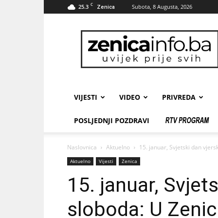
C
25.3
Subota, 8 Augusta, 2026
Zenica
zenicainfo.ba
VIJESTI
VIDEO
PRIVREDA
POSLJEDNJI POZDRAVI
Naslovnica
Aktuelno
15. januar, Svjetski dan vjers
Aktuelno
Vijesti
Zenica
15. januar, Svjet
sloboda: U Zenic