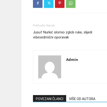
Prethodni članak
Jusuf Nurkić slomio zglob ruke, slijedi
višesedmični oporavak
Admin
POVEZANI ČLANCI
VIŠE OD AUTORA