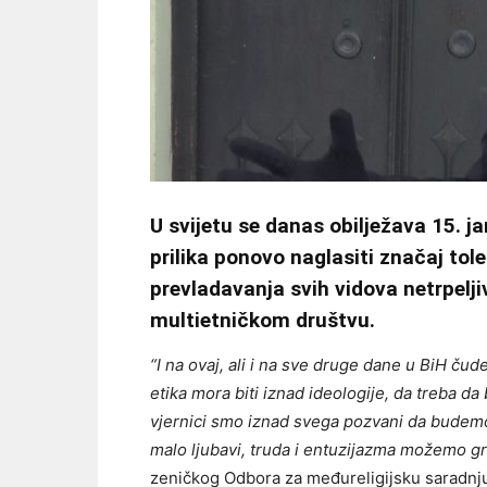
U svijetu se danas obilježava 15. ja
prilika ponovo naglasiti značaj tol
prevladavanja svih vidova netrpelj
multietničkom društvu.
“I na ovaj, ali i na sve druge dane u BiH čud
etika mora biti iznad ideologije, da treba da
vjernici smo iznad svega pozvani da budemo
malo ljubavi, truda i entuzijazma možemo grad
zeničkog Odbora za međureligijsku saradnj