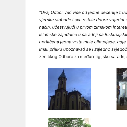
“Ovaj Odbor već više od jedne decenije trudi
vjerske slobode i sve ostale dobre vrijednos
način, učestvujući u prvom zimskom intere
Islamske zajednice u saradnji sa Biskupijsk
upriličena jedna vrsta male olimpijade, gdje
imali priliku upoznavati se i zajedno svjedo
zeničkog Odbora za međureligijsku saradnju.