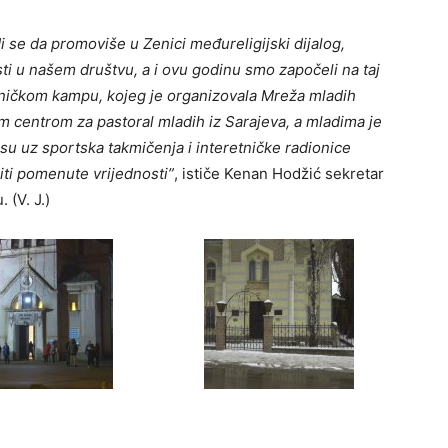
 se da promoviše u Zenici međureligijski dijalog,
ti u našem društvu, a i ovu godinu smo započeli na taj
tničkom kampu, kojeg je organizovala Mreža mladih
im centrom za pastoral mladih iz Sarajeva, a mladima je
 su uz sportska takmičenja i interetničke radionice
čiti pomenute vrijednosti”
, ističe Kenan Hodžić sekretar
 (V. J.)