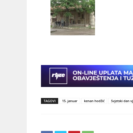
TAGOVI
15. januar
kenan hodžić
Svjetski dan v