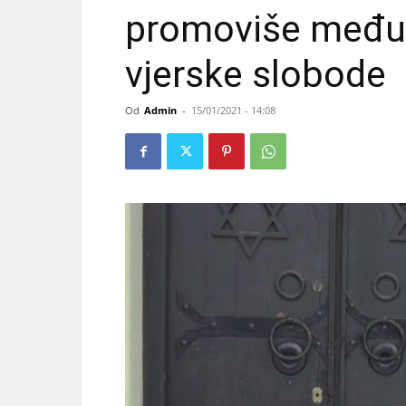
promoviše međurel
vjerske slobode
Od
Admin
-
15/01/2021 - 14:08