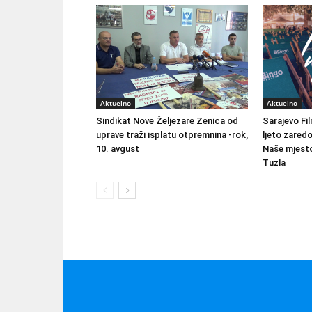
Aktuelno
Aktuelno
Sindikat Nove Željezare Zenica od
Sarajevo Fil
uprave traži isplatu otpremnina -rok,
ljeto zared
10. avgust
Naše mjesto
Tuzla