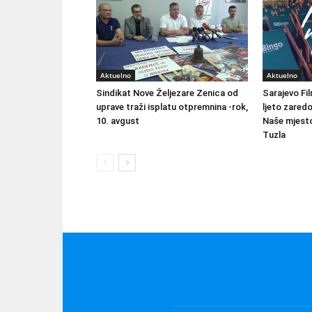
Aktuelno
Aktuelno
Sindikat Nove Željezare Zenica od
Sarajevo Fil
uprave traži isplatu otpremnina -rok,
ljeto zared
10. avgust
Naše mjesto
Tuzla