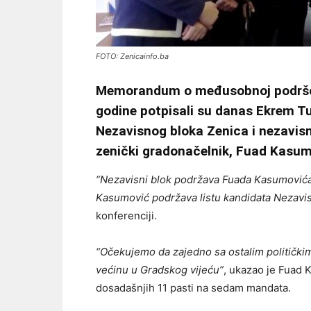
FOTO: Zenicainfo.ba
Memorandum o međusobnoj podršci 
godine potpisali su danas Ekrem T
Nezavisnog bloka Zenica i nezavisn
zenički gradonačelnik, Fuad Kasum
“Nezavisni blok podržava Fuada Kasumovića 
Kasumović podržava listu kandidata Nezavis
konferenciji.
“Očekujemo da zajedno sa ostalim politički
većinu u Gradskog vijeću”
, ukazao je Fuad 
dosadašnjih 11 pasti na sedam mandata.