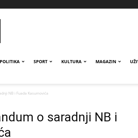
POLITIKA
SPORT
KULTURA
MAGAZIN
UŽ
dnji NB i Fuada Kasumovića
dum o saradnji NB i
ća