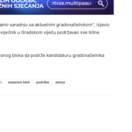
amo saradnju sa aktuelnim gradonačelnikom”
, izjavio
 vijećnik u Gradskom vijeću podržavao sve bitne
isnog bloka da podrže kandidaturu gradonačelnika
i
nezavisni blok
podrška
zenica