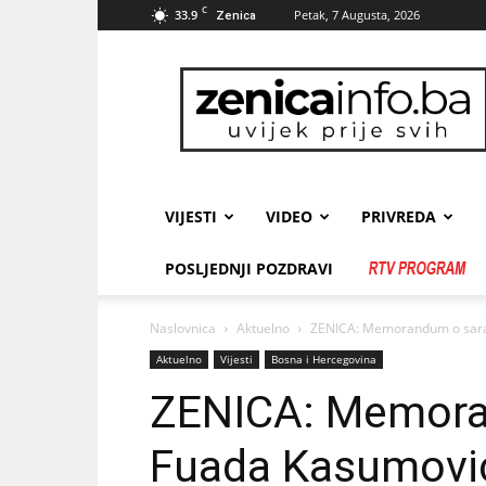
C
33.9
Petak, 7 Augusta, 2026
Zenica
zenicainfo.ba
VIJESTI
VIDEO
PRIVREDA
POSLJEDNJI POZDRAVI
Naslovnica
Aktuelno
ZENICA: Memorandum o sara
Aktuelno
Vijesti
Bosna i Hercegovina
ZENICA: Memoran
Fuada Kasumovi