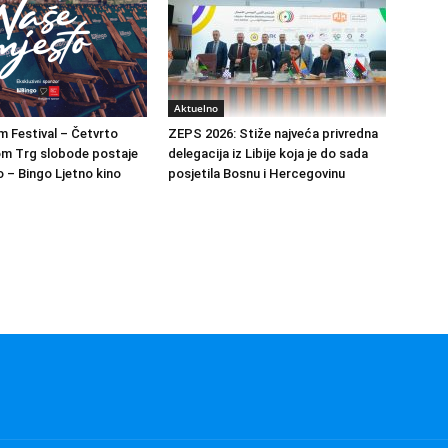
Aktuelno
m Festival – Četvrto
ZEPS 2026: Stiže najveća privredna
om Trg slobode postaje
delegacija iz Libije koja je do sada
 – Bingo Ljetno kino
posjetila Bosnu i Hercegovinu