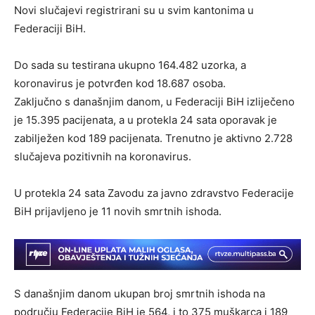
Novi slučajevi registrirani su u svim kantonima u
Federaciji BiH.
Do sada su testirana ukupno 164.482 uzorka, a
koronavirus je potvrđen kod 18.687 osoba.
Zaključno s današnjim danom, u Federaciji BiH izliječeno
je 15.395 pacijenata, a u protekla 24 sata oporavak je
zabilježen kod 189 pacijenata. Trenutno je aktivno 2.728
slučajeva pozitivnih na koronavirus.
U protekla 24 sata Zavodu za javno zdravstvo Federacije
BiH prijavljeno je 11 novih smrtnih ishoda.
S današnjim danom ukupan broj smrtnih ishoda na
području Federacije BiH je 564, i to 375 muškarca i 189