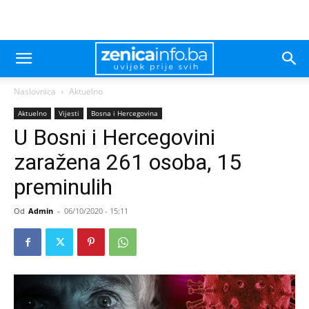
Naslovnica
Aktuelno
Aktuelno
Vijesti
Bosna i Hercegovina
U Bosni i Hercegovini
zaražena 261 osoba, 15
preminulih
Od
Admin
-
06/10/2020 - 15:11