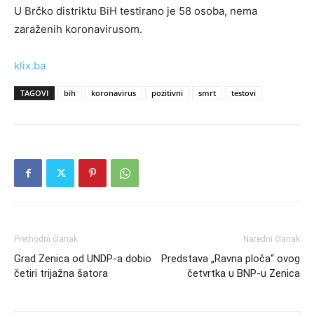
U Brčko distriktu BiH testirano je 58 osoba, nema
zaraženih koronavirusom.
klix.ba
TAGOVI
bih
koronavirus
pozitivni
smrt
testovi
Prethodni članak
Naredni članak
Grad Zenica od UNDP-a dobio
Predstava „Ravna ploča“ ovog
četiri trijažna šatora
četvrtka u BNP-u Zenica