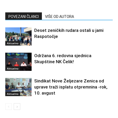
POVEZANI ČLANCI
VIŠE OD AUTORA
Deset zeničkih rudara ostali u jami
Raspotočje
Aktuelno
Održana 6. redovna sjednica
Skupštine NK Čelik!
Aktuelno
Sindikat Nove Željezare Zenica od
uprave traži isplatu otpremnina -rok,
10. avgust
Aktuelno