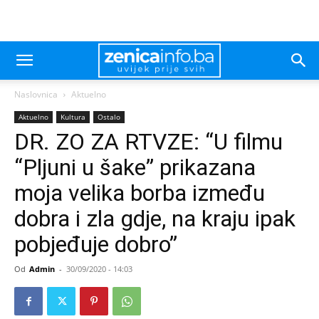
Naslovnica
Aktuelno
Aktuelno
Kultura
Ostalo
DR. ZO ZA RTVZE: “U filmu
“Pljuni u šake” prikazana
moja velika borba između
dobra i zla gdje, na kraju ipak
pobjeđuje dobro”
Od
Admin
-
30/09/2020 - 14:03