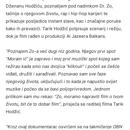
Dženanu Hodžiću, poznatijem pod nadimkom Dr. Zo,
tačnije o njegovom životu, rap i hip-hop karijeri te
prikazuje posljedice instant slave, kao i značajne poruke
kako ih prevazići. Tarik Hodžić potpisuje scenarij i režiju,
dok je film rađen u produkciji Al Jazeera Balkans.
“Poznajem Zo-a već dugi niz godina. Njegov prvi spot
“Moram ić” je zapravo i moj prvi muzički spot kojeg sam
režirao kada smo nas dvojica “kliknuli” i počeli se češće
viđati, družiti i sarađivati. Poznavao sam sve faze
njegovog života, uključujući i to kada je napustio svijet
muzike i počeo da se bavi poljoprivredom. Jednom
prilikom sam mu rekao: “Zo, moramo napraviti film o tvom
životu, bit će to dobar film”
, prisjeća se reditelj filma Tarik
Hodžić.
“Kroz ovaj dokumentarac osvrćem se na takmičenje OBN