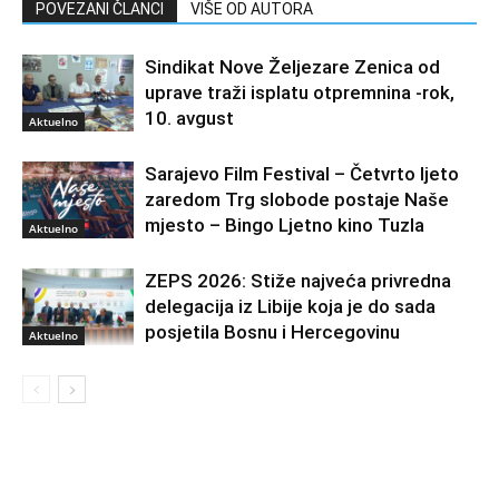
POVEZANI ČLANCI
VIŠE OD AUTORA
Sindikat Nove Željezare Zenica od
uprave traži isplatu otpremnina -rok,
10. avgust
Aktuelno
Sarajevo Film Festival – Četvrto ljeto
zaredom Trg slobode postaje Naše
mjesto – Bingo Ljetno kino Tuzla
Aktuelno
ZEPS 2026: Stiže najveća privredna
delegacija iz Libije koja je do sada
posjetila Bosnu i Hercegovinu
Aktuelno