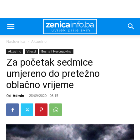
Naslovnica
Aktuelno
Aktuelno
Vijesti
Bosna i Hercegovina
Za početak sedmice
umjereno do pretežno
oblačno vrijeme
Od
Admin
-
28/09/2020 - 08:15