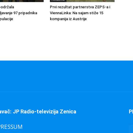
podržala
Prvi rezultat partnerstva ZEPS-a i
avanje 97 pripadnika
ViennaLinka: Na sajam stiže 15
ulacije
kompanija iz Austrije
avač: JP Radio-televizija Zenica
P
PRESSUM