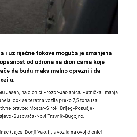
a i uz riječne tokove moguća je smanjena
e opasnost od odrona na dionicama koje
zače da budu maksimalno oprezni i da
ozila.
lu Jasen, na dionici Prozor-Jablanica. Putnička i manja
nela, dok se teretna vozila preko 7,5 tona (sa
tivne pravce: Mostar-Široki Brijeg-Posušje-
ajevo-Busovača-Novi Travnik-Bugojno.
nac (Jajce-Donji Vakuf), a vozila na ovoj dionici