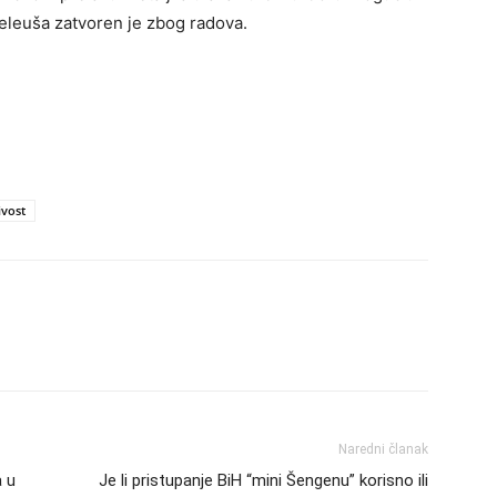
eleuša zatvoren je zbog radova.
ivost
Naredni članak
a u
Je li pristupanje BiH “mini Šengenu” korisno ili