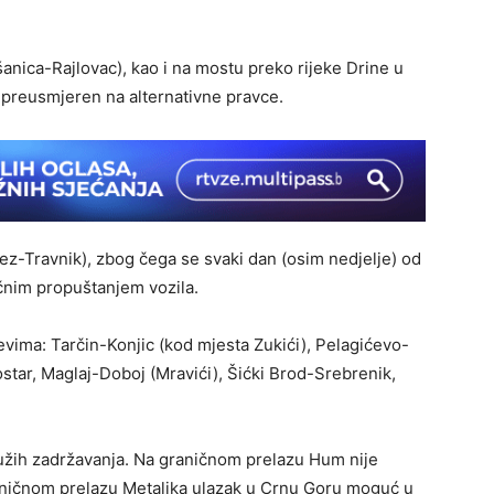
nica-Rajlovac), kao i na mostu preko rijeke Drine u
 preusmjeren na alternativne pravce.
tez-Travnik), zbog čega se svaki dan (osim nedjelje) od
čnim propuštanjem vozila.
vima: Tarčin-Konjic (kod mjesta Zukići), Pelagićevo-
star, Maglaj-Doboj (Mravići), Šićki Brod-Srebrenik,
užih zadržavanja. Na graničnom prelazu Hum nije
aničnom prelazu Metaljka ulazak u Crnu Goru moguć u