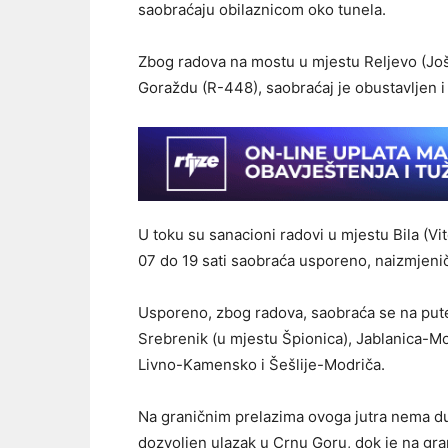
saobraćaju obilaznicom oko tunela.
Zbog radova na mostu u mjestu Reljevo (Joša
Goraždu (R-448), saobraćaj je obustavljen i
U toku su sanacioni radovi u mjestu Bila (Vi
07 do 19 sati saobraća usporeno, naizmjeni
Usporeno, zbog radova, saobraća se na pute
Srebrenik (u mjestu Špionica), Jablanica-Mo
Livno-Kamensko i Šešlije-Modriča.
Na graničnim prelazima ovoga jutra nema d
dozvoljen ulazak u Crnu Goru, dok je na gr