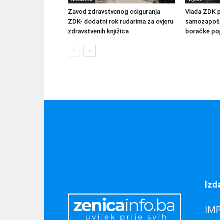
Zavod zdravstvenog osiguranja
Vlada ZDK 
ZDK- dodatni rok rudarima za ovjeru
samozapošlj
zdravstvenih knjižica
boračke pop
Izd
IM