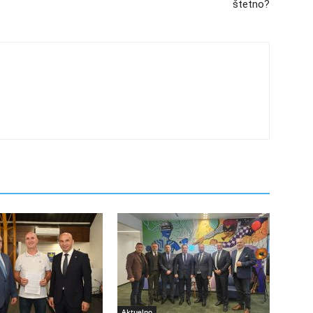
štetno?
Aktuelno