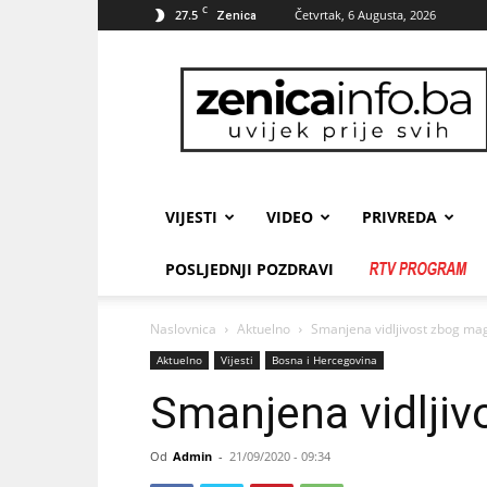
C
27.5
Četvrtak, 6 Augusta, 2026
Zenica
zenicainfo.ba
VIJESTI
VIDEO
PRIVREDA
POSLJEDNJI POZDRAVI
Naslovnica
Aktuelno
Smanjena vidljivost zbog ma
Aktuelno
Vijesti
Bosna i Hercegovina
Smanjena vidljiv
Od
Admin
-
21/09/2020 - 09:34