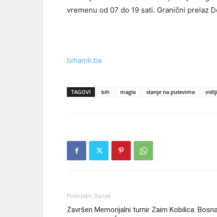
vremenu od 07 do 19 sati. Granični prelaz D
bihamk.ba
TAGOVI
bih
magla
stanje na putevima
vidlj
Prethodni članak
Završen Memorijalni turnir Zaim Kobilica: Bosn