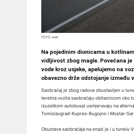
FOTO: web
Na pojedinim dionicama u kotlinam
vidljivost zbog magle. Povećana j
vode kroz usjeke, apelujemo na vo
obavezno drže odstojanje između v
Saobraćaj je zbog radova obustavljen u tune
teretna vozila saobraćaju obilaznicom oko tu
izuzetkom autobusa) usmjeravaju na alterna
Tomislavgrad-Kupres-Bugojno i Mostar-Sar
Obustava saobraćaja na snazi je i u tunelu Vi