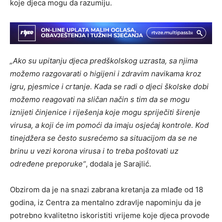
koje djeca mogu da razumiju.
„Ako su upitanju djeca predškolskog uzrasta, sa njima
možemo razgovarati o higijeni i zdravim navikama kroz
igru, pjesmice i crtanje. Kada se radi o djeci školske dobi
možemo reagovati na sličan način s tim da se mogu
iznijeti činjenice i riješenja koje mogu spriječiti širenje
virusa, a koji će im pomoći da imaju osjećaj kontrole. Kod
tinejdžera se često susrećemo sa situacijom da se ne
brinu u vezi korona virusa i to treba poštovati uz
određene preporuke“
, dodala je Sarajlić.
Obzirom da je na snazi zabrana kretanja za mlađe od 18
godina, iz Centra za mentalno zdravlje napominju da je
potrebno kvalitetno iskoristiti vrijeme koje djeca provode