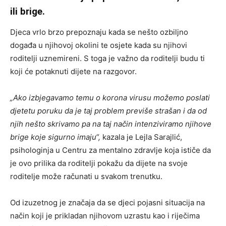
ili brige.
Djeca vrlo brzo prepoznaju kada se nešto ozbiljno
događa u njihovoj okolini te osjete kada su njihovi
roditelji uznemireni. S toga je važno da roditelji budu ti
koji će potaknuti dijete na razgovor.
„Ako izbjegavamo temu o korona virusu možemo poslati
djetetu poruku da je taj problem previše strašan i da od
njih nešto skrivamo pa na taj način intenziviramo njihove
brige koje sigurno imaju“,
kazala je Lejla Sarajlić,
psihologinja u Centru za mentalno zdravlje koja ističe da
je ovo prilika da roditelji pokažu da dijete na svoje
roditelje može računati u svakom trenutku.
Od izuzetnog je značaja da se djeci pojasni situacija na
način koji je prikladan njihovom uzrastu kao i riječima