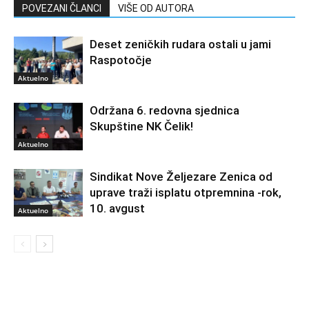
POVEZANI ČLANCI
VIŠE OD AUTORA
Deset zeničkih rudara ostali u jami
Raspotočje
Aktuelno
Održana 6. redovna sjednica
Skupštine NK Čelik!
Aktuelno
Sindikat Nove Željezare Zenica od
uprave traži isplatu otpremnina -rok,
10. avgust
Aktuelno