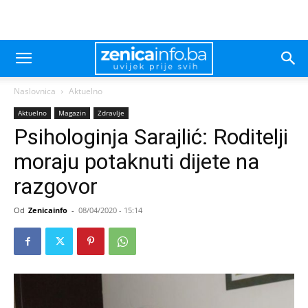
Naslovnica
Aktuelno
Aktuelno
Magazin
Zdravlje
Psihologinja Sarajlić: Roditelji
moraju potaknuti dijete na
razgovor
Od
Zenicainfo
-
08/04/2020 - 15:14