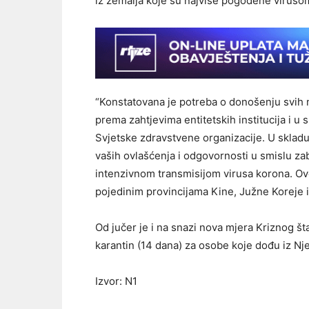
iz zemalja koje su najviše pogođene viruso
“Konstatovana je potreba o donošenju svih m
prema zahtjevima entitetskih institucija i
Svjetske zdravstvene organizacije. U sklad
vaših ovlašćenja i odgovornosti u smislu za
intenzivnom transmisijom virusa korona. Ovo
pojedinim provincijama Kine, Južne Koreje i
Od jučer je i na snazi nova mjera Kriznog 
karantin (14 dana) za osobe koje dođu iz Nj
Izvor: N1