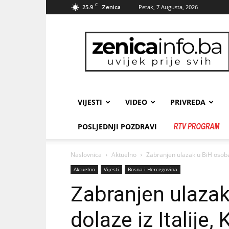
C
25.9
Petak, 7 Augusta, 2026
Zenica
zenicainfo.ba
VIJESTI
VIDEO
PRIVREDA
POSLJEDNJI POZDRAVI
Naslovnica
Aktuelno
Zabranjen ulazak u BiH osobama
Aktuelno
Vijesti
Bosna i Hercegovina
Zabranjen ulaza
dolaze iz Italije,