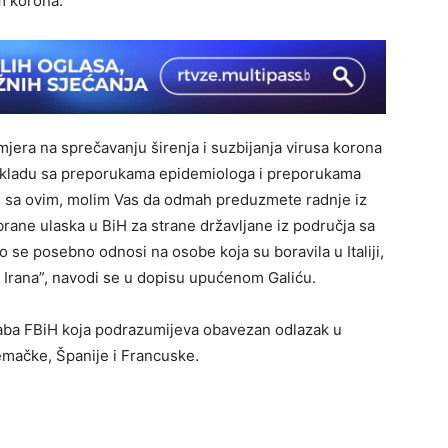
m korona.
jera na sprečavanju širenja i suzbijanja virusa korona
 u skladu sa preporukama epidemiologa i preporukama
u sa ovim, molim Vas da odmah preduzmete radnje iz
brane ulaska u BiH za strane državljane iz područja sa
 se posebno odnosi na osobe koja su boravila u Italiji,
 Irana”, navodi se u dopisu upućenom Galiću.
štaba FBiH koja podrazumijeva obavezan odlazak u
emačke, Španije i Francuske.