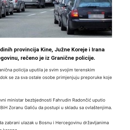
dinih provincija Kine, Južne Koreje i Irana
govinu, rečeno je iz Granične policije.
ična policija uputila je svim svojim terenskim
 dok se za sva ostale osobe primjenjuju preporuke koje
.
avni ministar bezbjednosti Fahrudin Radončić uputio
 BiH Zoranu Galiću da postupi u skladu sa ovlaštenjima.
i da zabrani ulazak u Bosnu i Hercegovinu državljanima