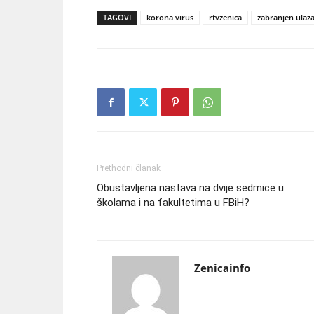
TAGOVI
korona virus
rtvzenica
zabranjen ulaza
Prethodni članak
Obustavljena nastava na dvije sedmice u
školama i na fakultetima u FBiH?
Zenicainfo