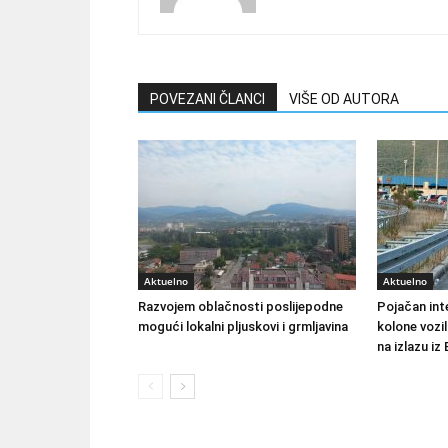
POVEZANI ČLANCI
VIŠE OD AUTORA
Aktuelno
Aktuelno
Razvojem oblačnosti poslijepodne
Pojačan int
mogući lokalni pljuskovi i grmljavina
kolone vozi
na izlazu iz