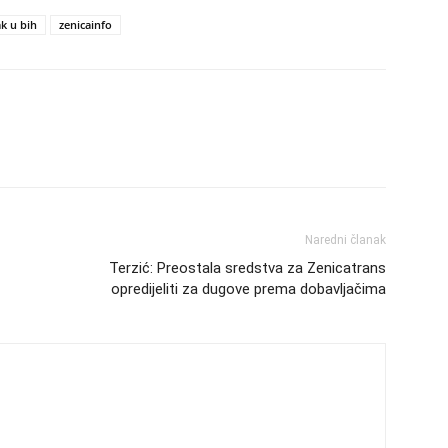
k u bih
zenicainfo
Naredni članak
Terzić: Preostala sredstva za Zenicatrans
opredijeliti za dugove prema dobavljačima