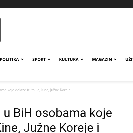
POLITIKA
SPORT
KULTURA
MAGAZIN
UŽ
 koje dolaze iz Italije, Kine, Južne Koreje...
k u BiH osobama koje
 Kine, Južne Koreje i