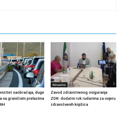
Aktuelno
enzitet saobraćaja, duge
Zavod zdravstvenog osiguranja
la na graničnim prelazima
ZDK- dodatni rok rudarima za ovjeru
 BiH
zdravstvenih knjižica