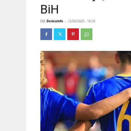
BiH
Od
Zenicainfo
-
12/02/2020 - 16:29