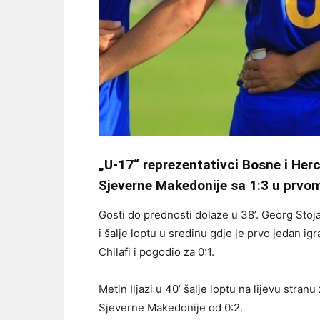
„U-17“ reprezentativci Bosne i He
Sjeverne Makedonije sa 1:3 u prvo
Gosti do prednosti dolaze u 38’. Georg Stoja
i šalje loptu u sredinu gdje je prvo jedan igr
Chilafi i pogodio za 0:1.
Metin Iljazi u 40’ šalje loptu na lijevu stran
Sjeverne Makedonije od 0:2.