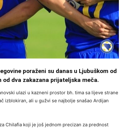
rcegovine poraženi su danas u Ljubuškom od
m od dva zakazana prijateljska meča.
novski ulazi u kazneni prostor bh. tima sa lijeve strane
ač izblokiran, ali u gužvi se najbolje snašao Ardijan
u za Chilafia koji je još jednom precizan za prednost