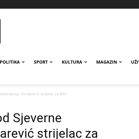
POLITIKA
SPORT
KULTURA
MAGAZIN
UŽ
Makedonije, Dizdarević strijelac za BiH
od Sjeverne
rević strijelac za