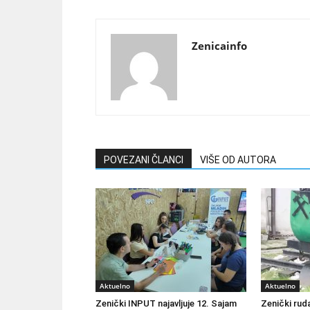
Zenicainfo
POVEZANI ČLANCI
VIŠE OD AUTORA
Aktuelno
Aktuelno
Zenički INPUT najavljuje 12. Sajam
Zenički ruda