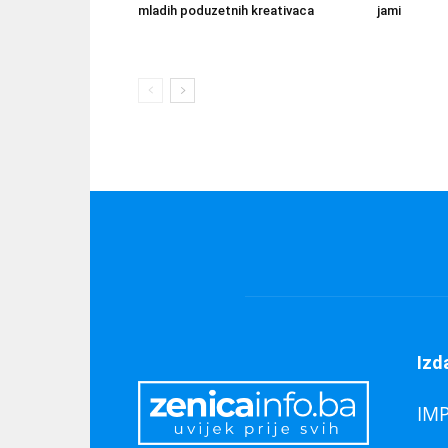
mladih poduzetnih kreativaca
jami
Izd
IM