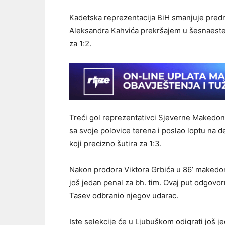
Kadetska reprezentacija BiH smanjuje predno
Aleksandra Kahvića prekršajem u šesnaester
za 1:2.
Treći gol reprezentativci Sjeverne Makedoni
sa svoje polovice terena i poslao loptu na 
koji precizno šutira za 1:3.
Nakon prodora Viktora Grbića u 86’ makedon
još jedan penal za bh. tim. Ovaj put odgovo
Tasev odbranio njegov udarac.
Iste selekcije će u Ljubuškom odigrati još j