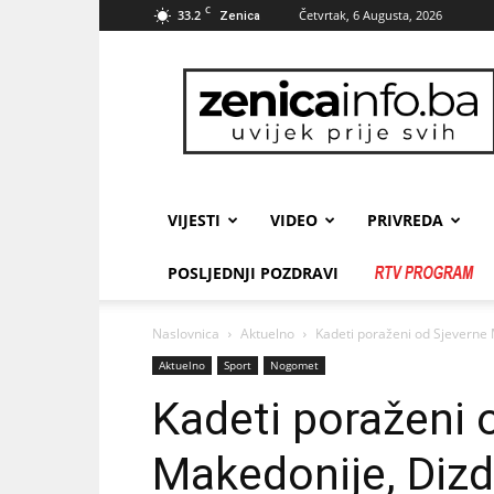
C
33.2
Četvrtak, 6 Augusta, 2026
Zenica
zenicainfo.ba
VIJESTI
VIDEO
PRIVREDA
POSLJEDNJI POZDRAVI
Naslovnica
Aktuelno
Kadeti poraženi od Sjeverne 
Aktuelno
Sport
Nogomet
Kadeti poraženi 
Makedonije, Dizda