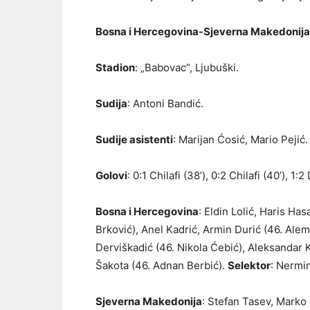
Bosna i Hercegovina-Sjeverna Makedonija 
Stadion
: „Babovac“, Ljubuški.
Sudija
: Antoni Bandić.
Sudije asistenti
: Marijan Ćosić, Mario Pejić.
Golovi
: 0:1 Chilafi (38’), 0:2 Chilafi (40’), 1:
Bosna i Hercegovina
: Eldin Lolić, Haris H
Brković), Anel Kadrić, Armin Durić (46. Ale
Derviškadić (46. Nikola Ćebić), Aleksandar K
Šakota (46. Adnan Berbić).
Selektor
: Nermi
Sjeverna Makedonija
: Stefan Tasev, Marko 