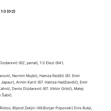
1:3 (0:2)
2 Dizdarević (62’, penal), 1:3 Elezi (84’).
asanović, Nermin Mujkić, Hamza Redžić (81. Emir
m Japaur), Armin Karić (67. Hamza Hadžiavdić), Emir
ahvić, Denis Dizdarević (67. Viktor Grbić), Matej
n Šabić.
Ristov, Bljend Zekjiri (46.Borjan Popovski) Enis Bukji,