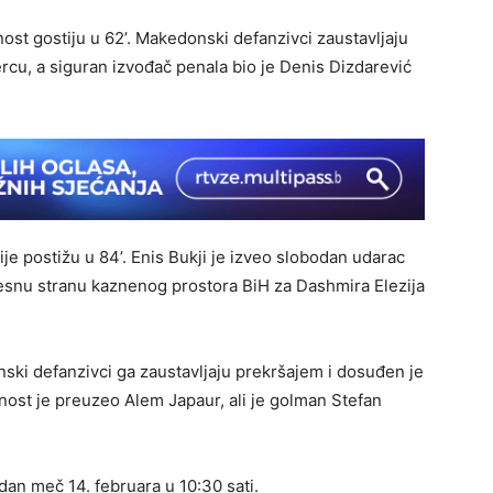
st gostiju u 62’. Makedonski defanzivci zaustavljaju
cu, a siguran izvođač penala bio je Denis Dizdarević
je postižu u 84’. Enis Bukji je izveo slobodan udarac
desnu stranu kaznenog prostora BiH za Dashmira Elezija
ski defanzivci ga zaustavljaju prekršajem i dosuđen je
rnost je preuzeo Alem Japaur, ali je golman Stefan
edan meč 14. februara u 10:30 sati.