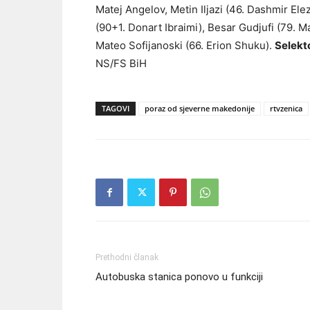
Matej Angelov, Metin Iljazi (46. Dashmir Elez
(90+1. Donart Ibraimi), Besar Gudjufi (79. Ma
Mateo Sofijanoski (66. Erion Shuku).
Selekt
NS/FS BiH
TAGOVI
poraz od sjeverne makedonije
rtvzenica
Prethodni članak
Autobuska stanica ponovo u funkciji