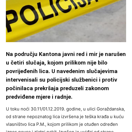
Na području Kantona javni red i mir je narušen
u četiri slučaja, kojom prilikom nije bilo
povrijeđenih lica. U navedenim slučajevima
intervenisali su policijski službenici i protiv
počinilaca prekršaja preduzeli zakonom
predviđene mjere i radnje.
U toku noći 30.11/01.12.2019. godine, u ulici Goraždanska,
od strane nepoznatog lica izvršena je teška krađa u kuću
vlasništvo lica P.M., kojom prilikom je otuđen određen
iznos novca i zlatni nakit. Izvršen je uviđaj od strane