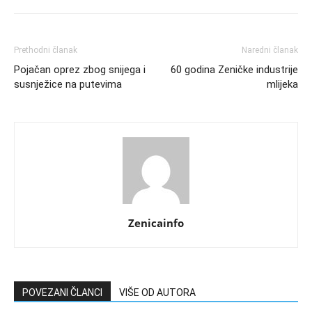
Prethodni članak
Naredni članak
Pojačan oprez zbog snijega i
60 godina Zeničke industrije
susnježice na putevima
mlijeka
Zenicainfo
POVEZANI ČLANCI
VIŠE OD AUTORA