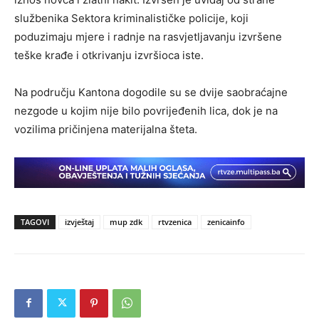
službenika Sektora kriminalističke policije, koji
poduzimaju mjere i radnje na rasvjetljavanju izvršene
teške krađe i otkrivanju izvršioca iste.
Na području Kantona dogodile su se dvije saobraćajne
nezgode u kojim nije bilo povrijeđenih lica, dok je na
vozilima pričinjena materijalna šteta.
TAGOVI
izvještaj
mup zdk
rtvzenica
zenicainfo