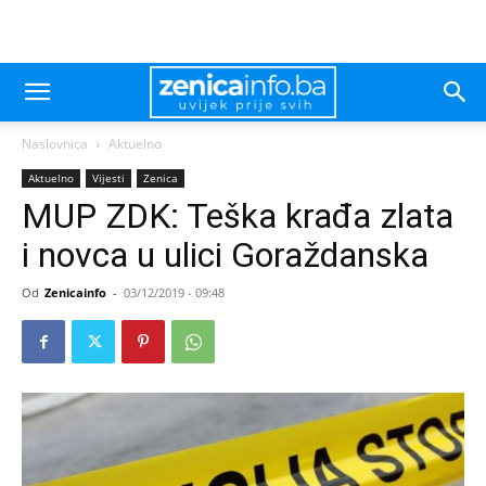
Naslovnica
Aktuelno
Aktuelno
Vijesti
Zenica
MUP ZDK: Teška krađa zlata
i novca u ulici Goraždanska
Od
Zenicainfo
-
03/12/2019 - 09:48