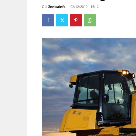
Od
Zenicainfo
-
02/12/2019 - 15:12