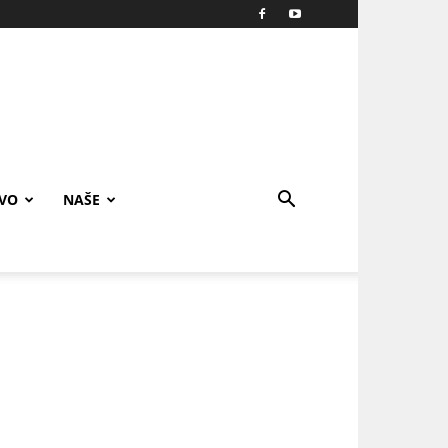
IVO
NAŠE