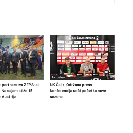
Aktuelno
at partnerstva ZEPS-a i
NK Čelik: Održana press
: Na sajam stiže 15
konferencija uoči početka nove
 Austrije
sezone