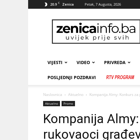
C
20.9
Petak, 7 Augusta, 2026
Zenica
zenicainfo.ba
VIJESTI
VIDEO
PRIVREDA
POSLJEDNJI POZDRAVI
Naslovnica
Aktuelno
Kompanija Almy: Konkurs za
Aktuelno
Promo
Kompanija Almy:
rukovaoci građe