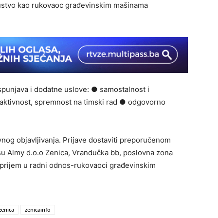
skustvo kao rukovaoc građevinskim mašinama
spunjava i dodatne uslove: ● samostalnost i
aktivnost, spremnost na timski rad ● odgovorno
nog objavljivanja. Prijave dostaviti preporučenom
su Almy d.o.o Zenica, Vrandučka bb, poslovna zona
 prijem u radni odnos-rukovaoci građevinskim
zenica
zenicainfo