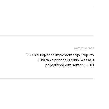
Naredni članak
U Zenici uspješna implementacija projekta
“Stvaranje prihoda i radnih mjesta u
poljoprivrednom sektoru u BiH