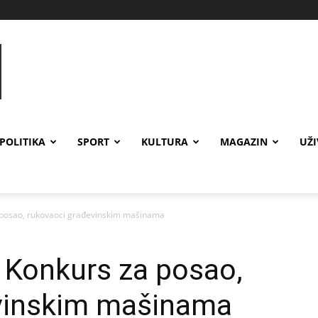
POLITIKA
SPORT
KULTURA
MAGAZIN
UŽ
 posao, rukovaoci građevinskim mašinama
 Konkurs za posao,
vinskim mašinama