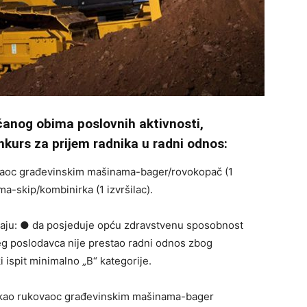
anog obima poslovnih aktivnosti,
nkurs za prijem radnika u radni odnos:
aoc građevinskim mašinama-bager/rovokopač (1
a-skip/kombinirka (1 izvršilac).
javaju: ● da posjeduje opću zdravstvenu sposobnost
eg poslodavca nije prestao radni odnos zbog
 ispit minimalno „B“ kategorije.
o kao rukovaoc građevinskim mašinama-bager