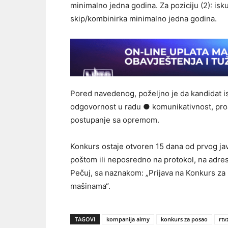
minimalno jedna godina. Za poziciju (2): i
skip/kombinirka minimalno jedna godina.
Pored navedenog, poželjno je da kandidat i
odgovornost u radu ● komunikativnost, pro
postupanje sa opremom.
Konkurs ostaje otvoren 15 dana od prvog jav
poštom ili neposredno na protokol, na adre
Pečuj, sa naznakom: „Prijava na Konkurs za
mašinama“.
TAGOVI
kompanija almy
konkurs za posao
rtv