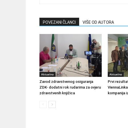
POVEZANI ČLANCI
VIŠE OD AUTORA
Aktuelno
Aktuelno
Zavod zdravstvenog osiguranja
Prvi rezult
ZDK- dodatni rok rudarima za ovjeru
ViennaLinka
zdravstvenih knjižica
kompanija iz