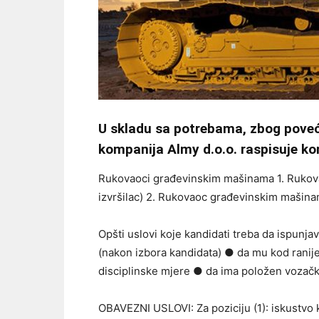
U skladu sa potrebama, zbog poveć
kompanija Almy d.o.o. raspisuje ko
Rukovaoci građevinskim mašinama 1. Rukov
izvršilac) 2. Rukovaoc građevinskim mašinam
Opšti uslovi koje kandidati treba da ispun
(nakon izbora kandidata) ● da mu kod ranij
disciplinske mjere ● da ima položen vozački
OBAVEZNI USLOVI: Za poziciju (1): iskustv