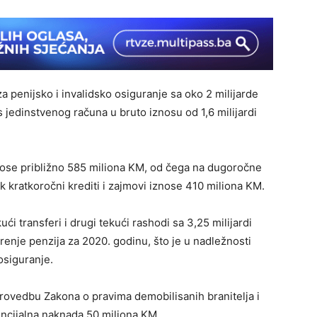
 penijsko i invalidsko osiguranje sa oko 2 milijarde
 jedinstvenog računa u bruto iznosu od 1,6 milijardi
znose približno 585 miliona KM, od čega na dugoročne
k kratkoročni krediti i zajmovi iznose 410 miliona KM.
ći transferi i drugi tekući rashodi sa 3,25 milijardi
renje penzija za 2020. godinu, što je u nadležnosti
osiguranje.
rovedbu Zakona o pravima demobilisanih branitelja i
encijalna naknada 50 miliona KM.