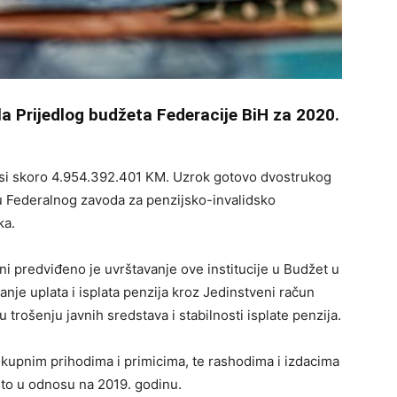
ila Prijedlog budžeta Federacije BiH za 2020.
osi skoro 4.954.392.401 KM. Uzrok gotovo dvostrukog
ju Federalnog zavoda za penzijsko-invalidsko
ka.
i predviđeno je uvrštavanje ove institucije u Budžet u
nje uplata i isplata penzija kroz Jedinstveni račun
u trošenju javnih sredstava i stabilnosti isplate penzija.
ukupnim prihodima i primicima, te rashodima i izdacima
sto u odnosu na 2019. godinu.