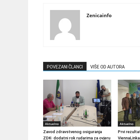
Zenicainfo
POVEZANI ČLANCI
VIŠE OD AUTORA
Aktuelno
Aktuelno
Zavod zdravstvenog osiguranja
Prvi rezult
ZDK- dodatni rok rudarima za ovjeru
ViennaLinka