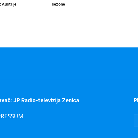
 Austrije
sezone
avač: JP Radio-televizija Zenica
P
PRESSUM