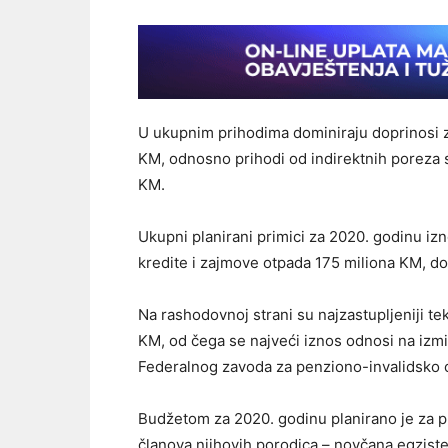
U ukupnim prihodima dominiraju doprinosi za
KM, odnosno prihodi od indirektnih poreza s
KM.
Ukupni planirani primici za 2020. godinu i
kredite i zajmove otpada 175 miliona KM, do
Na rashodovnoj strani su najzastupljeniji teku
KM, od čega se najveći iznos odnosi na izmi
Federalnog zavoda za penziono-invalidsko 
Budžetom za 2020. godinu planirano je za p
članova njihovih porodica – novčana egzist