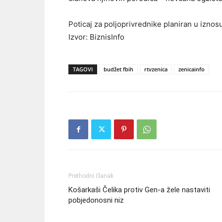
Poticaj za poljoprivrednike planiran u iznos
Izvor: BiznisInfo
TAGOVI
budžet fbih
rtvzenica
zenicainfo
Prethodni članak
Košarkaši Čelika protiv Gen-a žele nastaviti
pobjedonosni niz