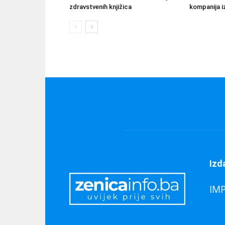
zdravstvenih knjižica
kompanija iz
Izd
IM