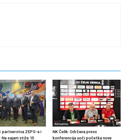
Aktuelno
at partnerstva ZEPS-a i
NK Čelik: Održana press
: Na sajam stiže 15
konferencija uoči početka nove