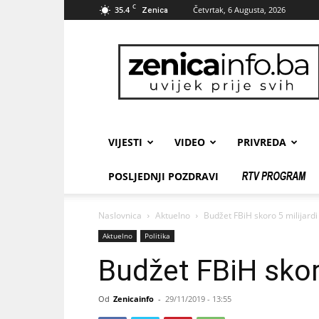
C
35.4
Četvrtak, 6 Augusta, 2026
Zenica
zenicainfo.ba
VIJESTI
VIDEO
PRIVREDA
POSLJEDNJI POZDRAVI
Naslovnica
Aktuelno
Budžet FBiH skoro 5 milijard
Aktuelno
Politika
Budžet FBiH skor
Od
Zenicainfo
-
29/11/2019 - 13:55