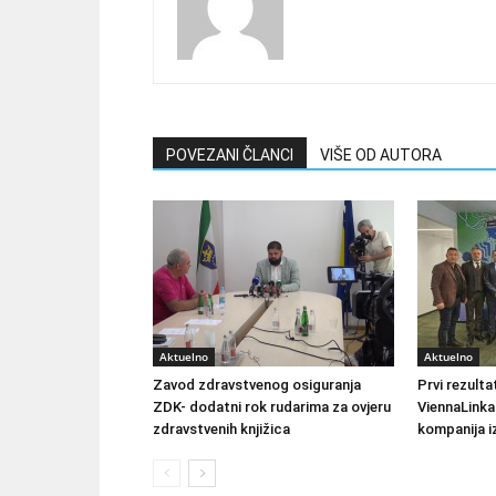
POVEZANI ČLANCI
VIŠE OD AUTORA
Aktuelno
Aktuelno
Zavod zdravstvenog osiguranja
Prvi rezult
ZDK- dodatni rok rudarima za ovjeru
ViennaLinka
zdravstvenih knjižica
kompanija iz