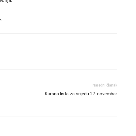
Gunja.
o
Naredni članak
Kursna lista za srijedu 27. novembar