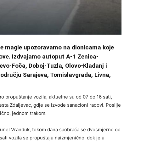
nje magle upozoravamo na dionicama koje
okove. Izdvajamo autoput A-1 Zenica-
evo-Foča, Doboj-Tuzla, Olovo-Kladanj i
području Sarajeva, Tomislavgrada, Livna,
 propuštanje vozila, aktuelne su od 07 do 16 sati,
ta Zdaljevac, gdje se izvode sanacioni radovi. Poslije
enično, jednom trakom.
tunel Vranduk, tokom dana saobraća se dvosmjerno od
sati vozila se propuštaju naizmjenično, dok je u