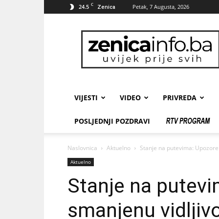
C
24.5
Petak, 7 Augusta, 2026
Zenica
zenicainfo.ba
VIJESTI
VIDEO
PRIVREDA
POSLJEDNJI POZDRAVI
Naslovnica
Aktuelno
Stanje na putevima: Upozoren
Aktuelno
Stanje na putevi
smanjenu vidljiv