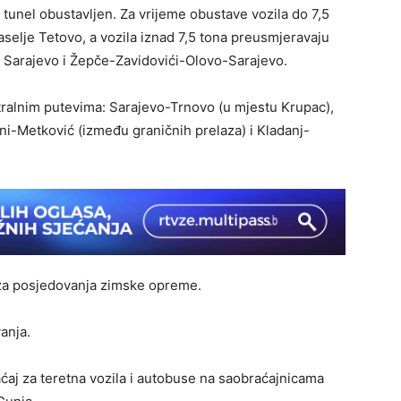
tunel obustavljen. Za vrijeme obustave vozila do 7,5
selje Tetovo, a vozila iznad 7,5 tona preusmjeravaju
- Sarajevo i Žepče-Zavidovići-Olovo-Sarajevo.
tralnim putevima: Sarajevo-Trnovo (u mjestu Krupac),
ni-Metković (između graničnih prelaza) i Kladanj-
za posjedovanja zimske opreme.
anja.
aćaj za teretna vozila i autobuse na saobraćajnicama