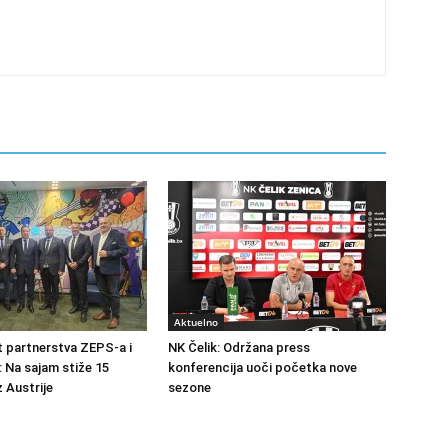
Aktuelno
at partnerstva ZEPS-a i
NK Čelik: Održana press
: Na sajam stiže 15
konferencija uoči početka nove
 Austrije
sezone