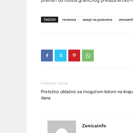
prema i od mosta graničnog prelaza Brčko-
TAGOVI
rtvzenica
stanje na putevima
zenicainf
Prethodni članak
Pretežno oblačno sa mogućom kišom na kraju
dana
Zenicainfo