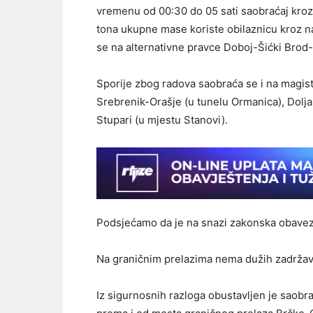
vremenu od 00:30 do 05 sati saobraćaj kroz 
tona ukupne mase koriste obilaznicu kroz na
se na alternativne pravce Doboj-Šićki Brod
Sporije zbog radova saobraća se i na magis
Srebrenik-Orašje (u tunelu Ormanica), Dolja
Stupari (u mjestu Stanovi).
Podsjećamo da je na snazi zakonska obave
Na graničnim prelazima nema dužih zadržav
Iz sigurnosnih razloga obustavljen je saobr