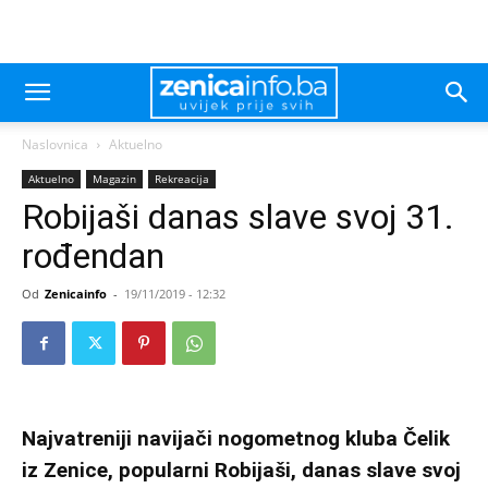
Naslovnica
Aktuelno
Aktuelno
Magazin
Rekreacija
Robijaši danas slave svoj 31.
rođendan
Od
Zenicainfo
-
19/11/2019 - 12:32
Najvatreniji navijači nogometnog kluba Čelik
iz Zenice, popularni Robijaši, danas slave svoj