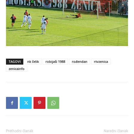
TAGOVI
nk čelik
robijaši 1988
rođendan
rtvzenica
zenicainfo
Prethodni članak
Naredni članak