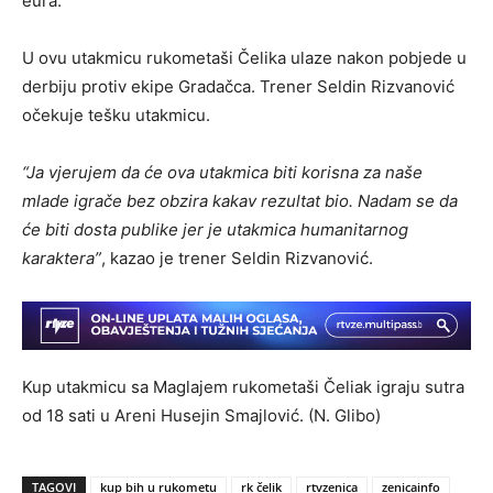
eura.
U ovu utakmicu rukometaši Čelika ulaze nakon pobjede u
derbiju protiv ekipe Gradačca. Trener Seldin Rizvanović
očekuje tešku utakmicu.
“Ja vjerujem da će ova utakmica biti korisna za naše
mlade igrače bez obzira kakav rezultat bio. Nadam se da
će biti dosta publike jer je utakmica humanitarnog
karaktera”
, kazao je trener Seldin Rizvanović.
Kup utakmicu sa Maglajem rukometaši Čeliak igraju sutra
od 18 sati u Areni Husejin Smajlović. (N. Glibo)
TAGOVI
kup bih u rukometu
rk čelik
rtvzenica
zenicainfo