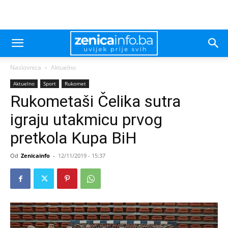
Naslovnica
Aktuelno
Aktuelno
Sport
Rukomet
Rukometaši Čelika sutra
igraju utakmicu prvog
pretkola Kupa BiH
Od
Zenicainfo
-
12/11/2019 - 15:37