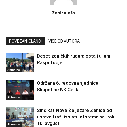
Zenicainfo
POVEZANI ČLANCI
VIŠE OD AUTORA
Deset zeničkih rudara ostali u jami
Raspotočje
Aktuelno
Održana 6. redovna sjednica
Skupštine NK Čelik!
Aktuelno
Sindikat Nove Željezare Zenica od
uprave traži isplatu otpremnina -rok,
10. avgust
Aktuelno