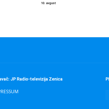
10. avgust
avač: JP Radio-televizija Zenica
P
PRESSUM