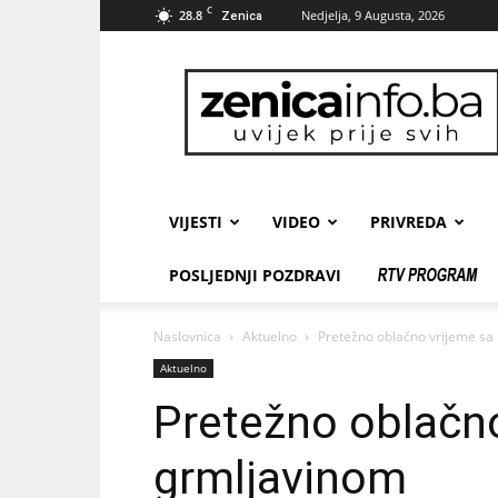
C
28.8
Nedjelja, 9 Augusta, 2026
Zenica
zenicainfo.ba
VIJESTI
VIDEO
PRIVREDA
POSLJEDNJI POZDRAVI
Naslovnica
Aktuelno
Pretežno oblačno vrijeme sa
Aktuelno
Pretežno oblačno
grmljavinom