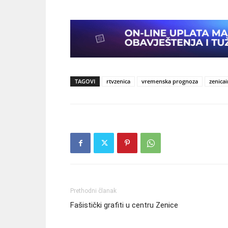
TAGOVI
rtvzenica
vremenska prognoza
zenica
Prethodni članak
Fašistički grafiti u centru Zenice