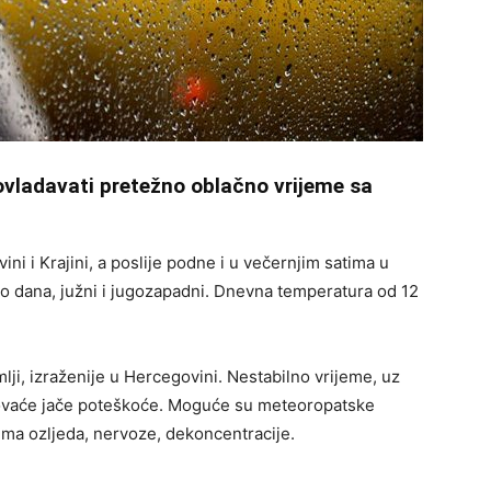
ovladavati pretežno oblačno vrijeme sa
i i Krajini, a poslije podne i u večernjim satima u
 dio dana, južni i jugozapadni. Dnevna temperatura od 12
lji, izraženije u Hercegovini. Nestabilno vrijeme, uz
okovaće jače poteškoće. Moguće su meteoropatske
ima ozljeda, nervoze, dekoncentracije.