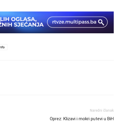
info
Naredni članak
Oprez: Klizavi i mokri putevi u BiH