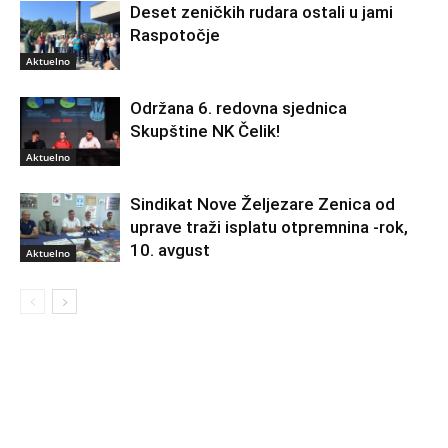
Deset zeničkih rudara ostali u jami
Raspotočje
Aktuelno
Održana 6. redovna sjednica
Skupštine NK Čelik!
Aktuelno
Sindikat Nove Željezare Zenica od
uprave traži isplatu otpremnina -rok,
10. avgust
Aktuelno