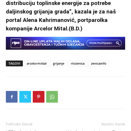
distribuciju toplinske energije za potrebe
daljinskog grijanja grada”, kazala je za naš
portal Alena Kahrimanović, portparolka
kompanije Arcelor Mital.(B.D.)
TAGOVI
arcelormittal
grijanje
rtvzenica
zenicainfo
Prethodni članak
Naredni članak