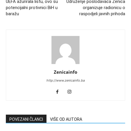
UEFA ažurirala listu, ovo su
Udruženje poslodavaca Zenica
potencijalni protivnici BiH u
organizuje radionicu o
baražu
raspodjeli javnih prihoda
Zenicainfo
http://www.zenicainfo.ba
POVEZANI ČLANCI
VIŠE OD AUTORA