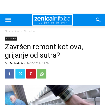
Naslovnica
Aktuelno
Aktuelno
Završen remont kotlova,
grijanje od sutra?
Od
Zenicainfo
-
14/10/2019 - 11:09