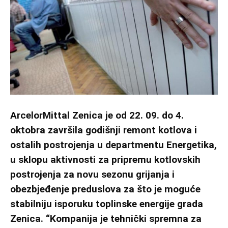
ArcelorMittal Zenica je od 22. 09. do 4.
oktobra završila godišnji remont kotlova i
ostalih postrojenja u departmentu Energetika,
u sklopu aktivnosti za pripremu kotlovskih
postrojenja za novu sezonu grijanja i
obezbjeđenje preduslova za što je moguće
stabilniju isporuku toplinske energije grada
Zenica. “Kompanija je tehnički spremna za