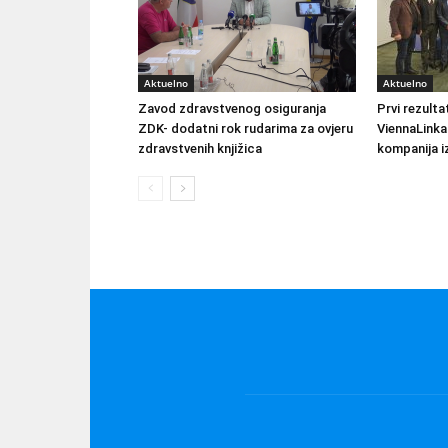
Aktuelno
Aktuelno
Zavod zdravstvenog osiguranja
Prvi rezult
ZDK- dodatni rok rudarima za ovjeru
ViennaLinka
zdravstvenih knjižica
kompanija iz