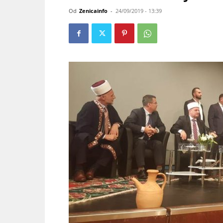
Od
Zenicainfo
-
24/09/2019 - 13:39