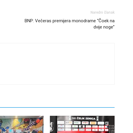
Naredni članak
BNP: Večeras premijera monodrame “Čoek na
dvije noge”