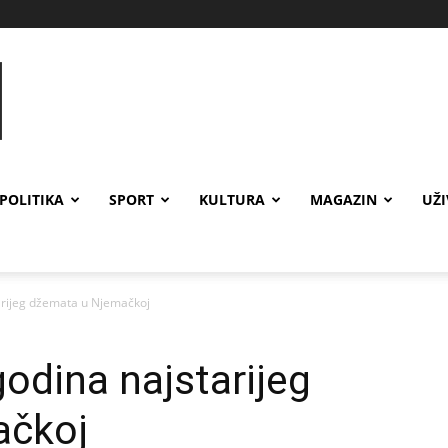
POLITIKA
SPORT
KULTURA
MAGAZIN
UŽ
starijeg džemata u Njemačkoj
 godina najstarijeg
ačkoj