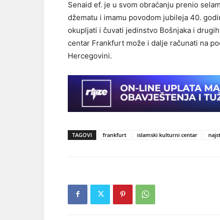
Senaid ef. je u svom obraćanju prenio selam
džematu i imamu povodom jubileja 40. godin
okupljati i čuvati jedinstvo Bošnjaka i dru
centar Frankfurt može i dalje računati na po
Hercegovini.
TAGOVI
frankfurt
islamski kulturni centar
najs