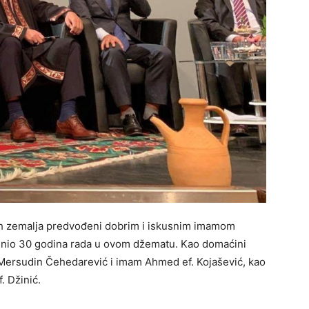
ih zemalja predvođeni dobrim i iskusnim imamom
punio 30 godina rada u ovom džematu. Kao domaćini
 Mersudin Čehedarević i imam Ahmed ef. Kojašević, kao
. Džinić.