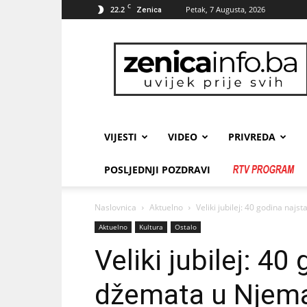
C
22.2
Petak, 7 Augusta, 2026
Zenica
zenicainfo.ba
VIJESTI
VIDEO
PRIVREDA
POSLJEDNJI POZDRAVI
Naslovnica
Aktuelno
Veliki jubilej: 40 godina naj
Aktuelno
Kultura
Ostalo
Veliki jubilej: 40
džemata u Njem