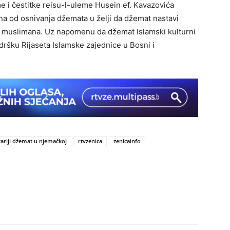
e i čestitke reisu-l-uleme Husein ef. Kavazovića
a od osnivanja džemata u želji da džemat nastavi
gih muslimana. Uz napomenu da džemat Islamski kulturni
dršku Rijaseta Islamske zajednice u Bosni i
tariji džemat u njemačkoj
rtvzenica
zenicainfo