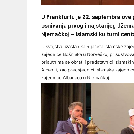
U Frankfurtu je 22. septembra ove g
osnivanja prvog i najstarijeg džem
Njemačkoj – Islamski kulturni cent
U svojstvu izaslanika Rijaseta Islamske zaje
zajednice Bošnjaka u Norveškoj prisustvovao 
prisutnima se obratili predstavnici islamski
Albaniji, kao predsjednici Islamske zajednic
zajednice Albanaca u Njemačkoj.