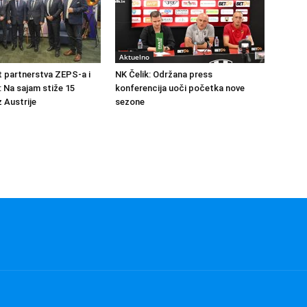
Aktuelno
at partnerstva ZEPS-a i
NK Čelik: Održana press
: Na sajam stiže 15
konferencija uoči početka nove
 Austrije
sezone