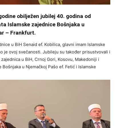
odine obilježen jubilej 40. godina od
ata Islamske zajednice Bošnjaka u
ar – Frankfurt.
dnice u BiH Senaid ef. Kobilica, glavni imam Islamske
je ovoj svečanosti. Jubileju su također prisustvovali i
h zajednica u BiH, Crnoj Gori, Kosovu, Makedoniji i
e Bošnjaka u Njemačkoj Pašo ef. Fetić i Islamske