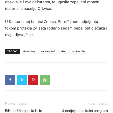
obavila je i dva dežurstva, te ugasila zapaljeni otpadni
material u naselju Crkvice.
U Kantonalnoj bolnici Zenica, Porođajnom odjeljenju
tokom protekla 24 sata rođeno sedam beba, pet dječaka i
dvije djevojčice.
TAGOVI
rtvzenica
servisni informator
zenicainfo
Prethodni članak
Naredni članak
BiH na 34. mjestu liste
U nedjelju centralni program