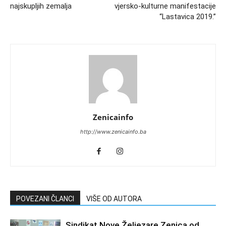
najskupljih zemalja
vjersko-kulturne manifestacije
“Lastavica 2019.”
Zenicainfo
http://www.zenicainfo.ba
POVEZANI ČLANCI
VIŠE OD AUTORA
Sindikat Nove Željezare Zenica od