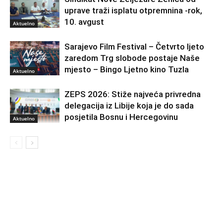
uprave traži isplatu otpremnina -rok,
10. avgust
Aktuelno
Sarajevo Film Festival – Četvrto ljeto
zaredom Trg slobode postaje Naše
mjesto – Bingo Ljetno kino Tuzla
Aktuelno
ZEPS 2026: Stiže najveća privredna
delegacija iz Libije koja je do sada
posjetila Bosnu i Hercegovinu
Aktuelno