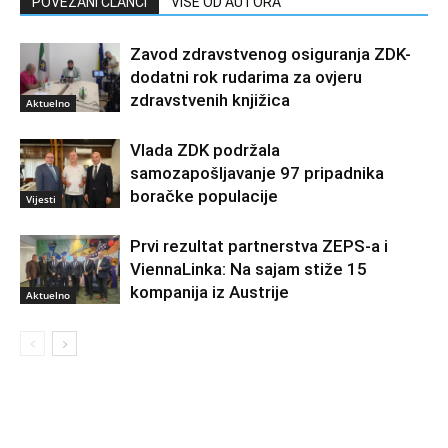
POVEZANI ČLANCI
VIŠE OD AUTORA
Zavod zdravstvenog osiguranja ZDK-
dodatni rok rudarima za ovjeru
zdravstvenih knjižica
Aktuelno
Vlada ZDK podržala
samozapošljavanje 97 pripadnika
boračke populacije
Vijesti
Prvi rezultat partnerstva ZEPS-a i
ViennaLinka: Na sajam stiže 15
kompanija iz Austrije
Aktuelno