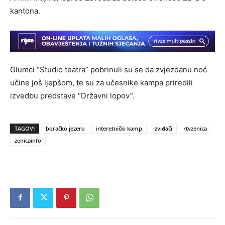
kantona.
Glumci “Studio teatra” pobrinuli su se da zvjezdanu noć
učine još ljepšom, te su za učesnike kampa priredili
izvedbu predstave “Državni lopov”.
TAGOVI
boračko jezero
interetnički kamp
izviđači
rtvzenica
zenicainfo