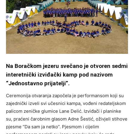
Na Boračkom jezeru svečano je otvoren sedmi
interetnički izviđački kamp pod nazivom
“Jednostavno prijatelji”.
Ceremonija otvaranja započela je performansom koji su
zajednički izveli svi učesnici kampa, vođeni redateljskom
palicom zeničke glumice Lane Delić. Izviđači i planinke
su, praćeni čarobnim glasom Adne Šestić, oživjeli stihove
pjesme “Da sam ja netko”. Pjesmom i cijelim