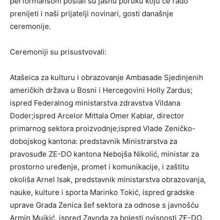
performansom poslali su jasnu poruku koju će rado
prenijeti i naši prijatelji novinari, gosti današnje
ceremonije.
Ceremoniji su prisustvovali:
Atašeica za kulturu i obrazovanje Ambasade Sjedinjenih
američkih država u Bosni i Hercegovini Holly Zardus;
ispred Federalnog ministarstva zdravstva Vildana
Doder;ispred Arcelor Mittala Omer Kablar, director
primarnog sektora proizvodnje;ispred Vlade Zeničko-
dobojskog kantona: predstavnik Ministrarstva za
pravosuđe ZE-DO kantona Nebojša Nikolić, ministar za
prostorno uređenje, promet i komunikacije, i zaštitu
okoliša Arnel Isak, predstavnik ministarstva obrazovanja,
nauke, kulture i sporta Marinko Tokić, ispred gradske
uprave Grada Zenica šef sektora za odnose s javnošću
Armin Mujkić, ispred Zavoda za bolesti ovisnosti ZE-DO