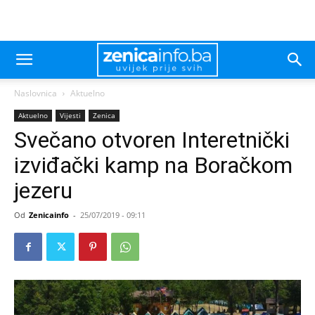
Naslovnica
Aktuelno
Aktuelno
Vijesti
Zenica
Svečano otvoren Interetnički
izviđački kamp na Boračkom
jezeru
Od
Zenicainfo
-
25/07/2019 - 09:11