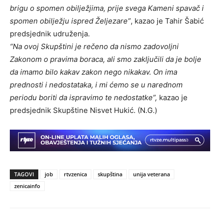
brigu o spomen obilježjima, prije svega Kameni spavač i
spomen obilježju ispred Željezare”
, kazao je Tahir Šabić
predsjednik udruženja.
“Na ovoj Skupštini je rečeno da nismo zadovoljni
Zakonom o pravima boraca, ali smo zaključili da je bolje
da imamo bilo kakav zakon nego nikakav. On ima
prednosti i nedostataka, i mi ćemo se u narednom
periodu boriti da ispravimo te nedostatke”,
kazao je
predsjednik Skupštine Nisvet Hukić. (N.G.)
TAGOVI
job
rtvzenica
skupština
unija veterana
zenicainfo