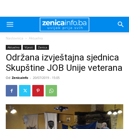
Naslovnica
Aktuelno
Aktuelno
Vijesti
Zenica
Održana izvještajna sjednica
Skupštine JOB Unije veterana
Od
Zenicainfo
-
20/07/2019 - 15:05