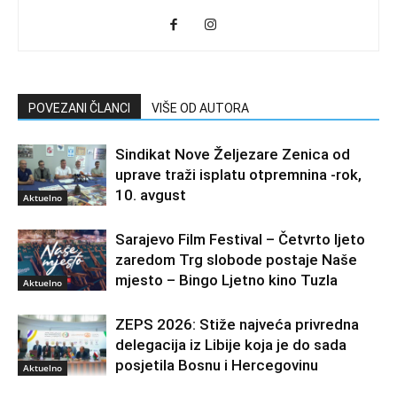
POVEZANI ČLANCI
VIŠE OD AUTORA
Sindikat Nove Željezare Zenica od
uprave traži isplatu otpremnina -rok,
10. avgust
Aktuelno
Sarajevo Film Festival – Četvrto ljeto
zaredom Trg slobode postaje Naše
mjesto – Bingo Ljetno kino Tuzla
Aktuelno
ZEPS 2026: Stiže najveća privredna
delegacija iz Libije koja je do sada
posjetila Bosnu i Hercegovinu
Aktuelno