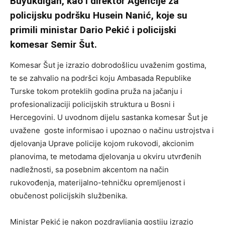
Büyükdiğan, kao i direktor Agencije za
policijsku podršku Husein Nanić, koje su
primili ministar Dario Pekić i policijski
komesar Semir Šut.
Komesar Šut je izrazio dobrodošlicu uvaženim gostima,
te se zahvalio na podršci koju Ambasada Republike
Turske tokom proteklih godina pruža na jačanju i
profesionalizaciji policijskih struktura u Bosni i
Hercegovini. U uvodnom dijelu sastanka komesar Šut je
uvažene goste informisao i upoznao o načinu ustrojstva i
djelovanja Uprave policije kojom rukovodi, akcionim
planovima, te metodama djelovanja u okviru utvrđenih
nadležnosti, sa posebnim akcentom na način
rukovođenja, materijalno-tehničku opremljenost i
obučenost policijskih službenika.
Ministar Pekić je nakon pozdravljanja gostiju izrazio