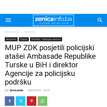
Naslovnica
Aktuelno
Aktuelno
Vijesti
Zeničko - dobojski kanton
MUP ZDK posjetili policijski
atašei Ambasade Republike
Turske u BiH i direktor
Agencije za policijsku
podršku
Od
Zenicainfo
-
19/07/2019 - 14:19