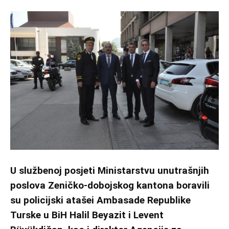
U službenoj posjeti Ministarstvu unutrašnjih
poslova Zeničko-dobojskog kantona boravili
su policijski atašei Ambasade Republike
Turske u BiH Halil Beyazit i Levent