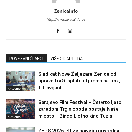
Zenicainfo
http://www.zenicainfo.ba
POVEZANI ČLANCI
VIŠE OD AUTORA
Sindikat Nove Željezare Zenica od
uprave traži isplatu otpremnina -rok,
10. avgust
Aktuelno
Sarajevo Film Festival – Četvrto ljeto
zaredom Trg slobode postaje Naše
mjesto – Bingo Ljetno kino Tuzla
Aktuelno
ZEPS 2026: Stiže najveća privredna