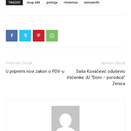
TAGOVI
mup zdk
policija
rtvzenica
zenicainfo
Prethodni članak
Naredni članak
U pripremi novi zakon o PDV-u
Saša Kovačević oduševio
štićenike JU “Dom – porodica”
Zenica