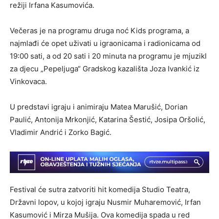
režiji Irfana Kasumovića.
Večeras je na programu druga noć Kids programa, a
najmlađi će opet uživati u igraonicama i radionicama od
19:00 sati, a od 20 sati i 20 minuta na programu je mjuzikl
za djecu „Pepeljuga“ Gradskog kazališta Joza Ivankić iz
Vinkovaca.
U predstavi igraju i animiraju Matea Marušić, Dorian
Paulić, Antonija Mrkonjić, Katarina Šestić, Josipa Oršolić,
Vladimir Andrić i Zorko Bagić.
Festival će sutra zatvoriti hit komedija Studio Teatra,
Državni lopov, u kojoj igraju Nusmir Muharemović, Irfan
Kasumović i Mirza Mušija. Ova komedija spada u red