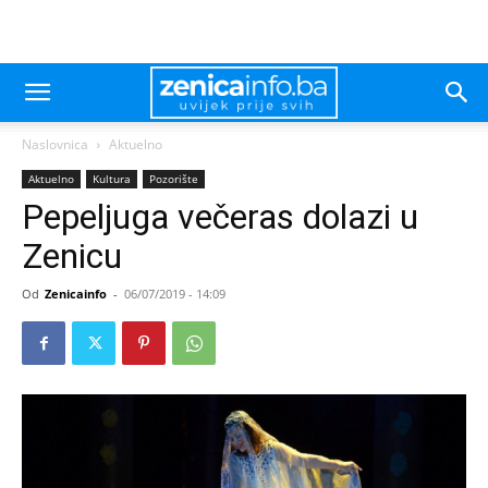
Naslovnica
Aktuelno
Aktuelno
Kultura
Pozorište
Pepeljuga večeras dolazi u
Zenicu
Od
Zenicainfo
-
06/07/2019 - 14:09