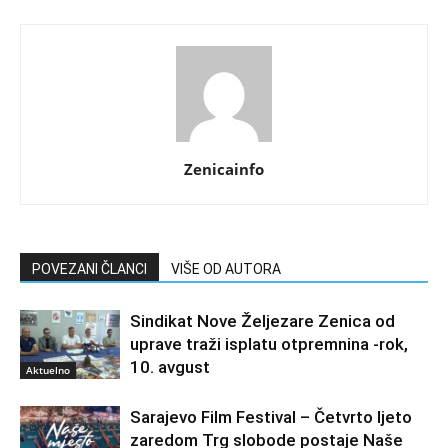
Zenicainfo
POVEZANI ČLANCI
VIŠE OD AUTORA
Sindikat Nove Željezare Zenica od
uprave traži isplatu otpremnina -rok,
10. avgust
Aktuelno
Sarajevo Film Festival – Četvrto ljeto
zaredom Trg slobode postaje Naše