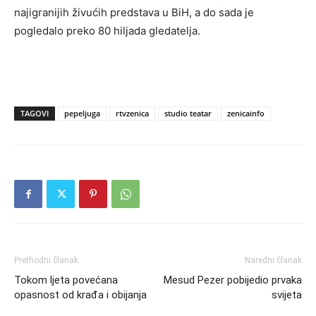
najigranijih živućih predstava u BiH, a do sada je
pogledalo preko 80 hiljada gledatelja.
TAGOVI
pepeljuga
rtvzenica
studio teatar
zenicainfo
Prethodni članak
Naredni članak
Tokom ljeta povećana
Mesud Pezer pobijedio prvaka
opasnost od krađa i obijanja
svijeta