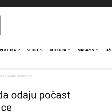
POLITIKA
SPORT
KULTURA
MAGAZIN
UŽ
čast žrtvama Srebrenice
 da odaju počast
ice