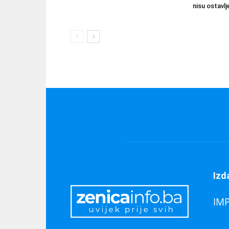
nisu ostavlj
Izd
IM