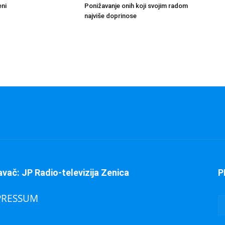
eni
Ponižavanje onih koji svojim radom
najviše doprinose
avač: JP Radio-televizija Zenica
P
PRESSUM