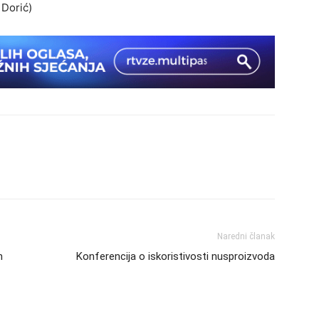
 Dorić)
Naredni članak
n
Konferencija o iskoristivosti nusproizvoda