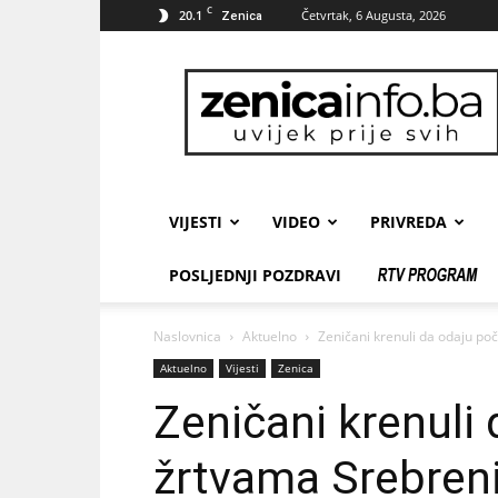
C
20.1
Četvrtak, 6 Augusta, 2026
Zenica
zenicainfo.ba
VIJESTI
VIDEO
PRIVREDA
POSLJEDNJI POZDRAVI
Naslovnica
Aktuelno
Zeničani krenuli da odaju po
Aktuelno
Vijesti
Zenica
Zeničani krenuli
žrtvama Srebren