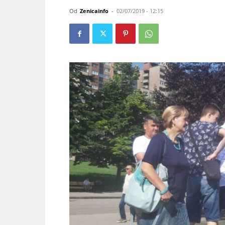
Od
Zenicainfo
-
02/07/2019 - 12:15