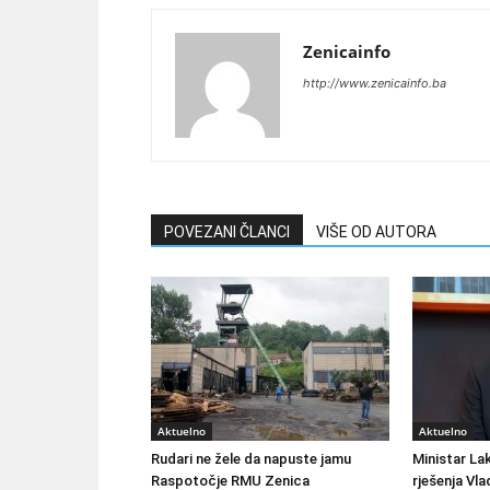
Zenicainfo
http://www.zenicainfo.ba
POVEZANI ČLANCI
VIŠE OD AUTORA
Aktuelno
Aktuelno
Rudari ne žele da napuste jamu
Ministar Lak
Raspotočje RMU Zenica
rješenja Vla