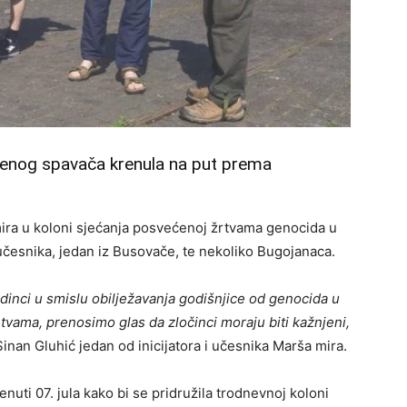
enog spavača krenula na put prema
mira u koloni sjećanja posvećenoj žrtvama genocida u
 učesnika, jedan iz Busovače, te nekoliko Bugojanaca.
inci u smislu obilježavanja godišnjice od genocida u
tvama, prenosimo glas da zločinci moraju biti kažnjeni,
Sinan Gluhić jedan od inicijatora i učesnika Marša mira.
enuti 07. jula kako bi se pridružila trodnevnoj koloni