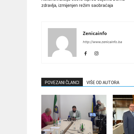
zdravlja, izmijenjen režim saobraćaja
Zenicainfo
http://www.zenicainfo.ba
POVEZANI ČLANCI
VIŠE OD AUTORA