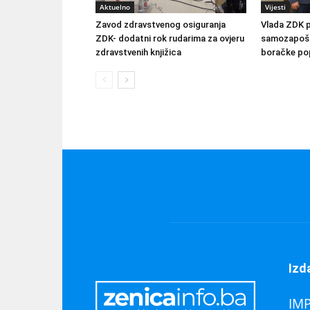
Aktuelno
Vijesti
Zavod zdravstvenog osiguranja
Vlada ZDK 
ZDK- dodatni rok rudarima za ovjeru
samozapošlj
zdravstvenih knjižica
boračke pop
Izd
IM