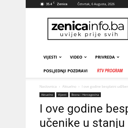
C
35.4
Četvrtak, 6 Augusta, 2026
Zenica
zenicainfo.ba
VIJESTI
VIDEO
PRIVREDA
POSLJEDNJI POZDRAVI
Naslovnica
Aktuelno
I ove godine besplatni udžbeni
Aktuelno
Vijesti
Bosna i Hercegovina
I ove godine bes
učenike u stanju