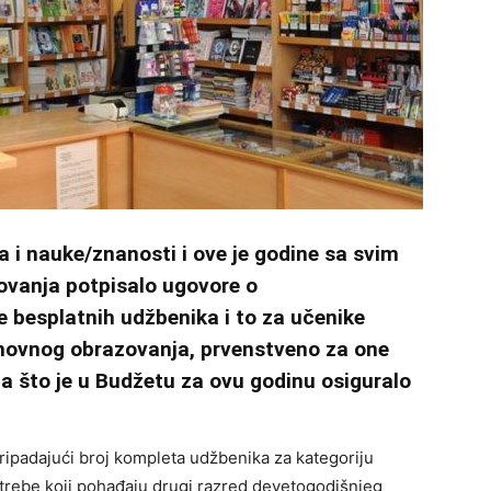
 i nauke/znanosti i ove je godine sa svim
ovanja potpisalo ugovore o
e besplatnih udžbenika i to za učenike
novnog obrazovanja, prvenstveno za one
 za što je u Budžetu za ovu godinu osiguralo
ripadajući broj kompleta udžbenika za kategoriju
otrebe koji pohađaju drugi razred devetogodišnjeg