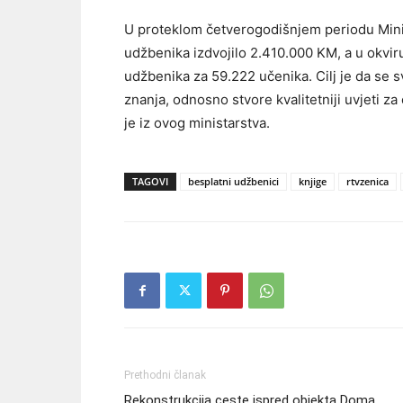
U proteklom četverogodišnjem periodu Minis
udžbenika izdvojilo 2.410.000 KM, a u okvi
udžbenika za 59.222 učenika. Cilj je da se s
znanja, odnosno stvore kvalitetniji uvjeti z
je iz ovog ministarstva.
TAGOVI
besplatni udžbenici
knjige
rtvzenica
Prethodni članak
Rekonstrukcija ceste ispred objekta Doma