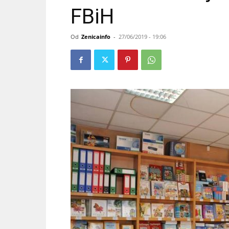
FBiH
Od
Zenicainfo
-
27/06/2019 - 19:06