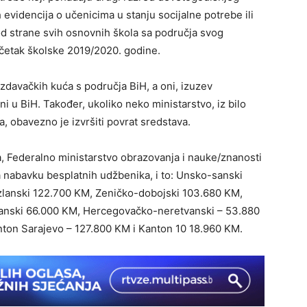
evidencija o učenicima u stanju socijalne potrebe ili
od strane svih osnovnih škola sa područja svog
očetak školske 2019/2020. godine.
zdavačkih kuća s područja BiH, a oni, izuzev
ni u BiH. Također, ukoliko neko ministarstvo, iz bilo
a, obavezno je izvršiti povrat sredstava.
a, Federalno ministarstvo obrazovanja i nauke/znanosti
za nabavku besplatnih udžbenika, i to: Unsko-sanski
zlanski 122.700 KM, Zeničko-dobojski 103.680 KM,
anski 66.000 KM, Hercegovačko-neretvanski – 53.880
on Sarajevo – 127.800 KM i Kanton 10 18.960 KM.