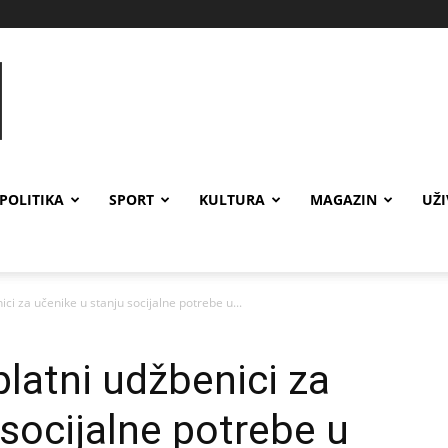
POLITIKA
SPORT
KULTURA
MAGAZIN
UŽ
ci za učenike u stanju socijalne potrebe u...
platni udžbenici za
 socijalne potrebe u