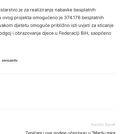
tarstvo je za realiziranje nabavke besplatnih
ru ovog projekta omogućeno je 374.176 besplatnih
vakom djetetu omoguće približno isti uvjeti za sticanje
a odgoj i obrazovanje djece u Federaciji BiH, saopćeno
zenicainfo
Naredni članak
Zeničani i ove godine učestvuju u “Maršu mira