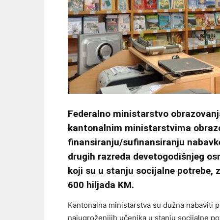
Federalno ministarstvo obrazovanja
kantonalnim ministarstvima obraz
finansiranju/sufinansiranju nabavk
drugih razreda devetogodišnjeg os
koji su u stanju socijalne potrebe,
600 hiljada KM.
Kantonalna ministarstva su dužna nabaviti p
najugroženijih učenika u stanju socijalne p