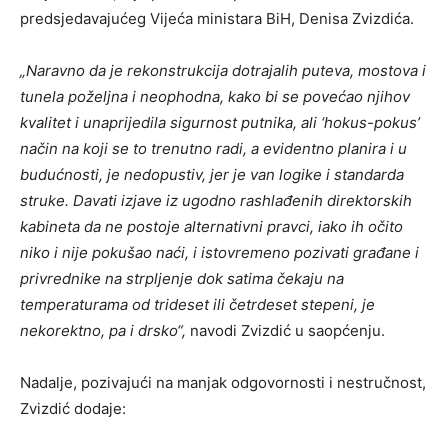
predsjedavajućeg Vijeća ministara BiH, Denisa Zvizdića.
„Naravno da je rekonstrukcija dotrajalih puteva, mostova i
tunela poželjna i neophodna, kako bi se povećao njihov
kvalitet i unaprijedila sigurnost putnika, ali ‘hokus-pokus’
način na koji se to trenutno radi, a evidentno planira i u
budućnosti, je nedopustiv, jer je van logike i standarda
struke. Davati izjave iz ugodno rashlađenih direktorskih
kabineta da ne postoje alternativni pravci, iako ih očito
niko i nije pokušao naći, i istovremeno pozivati građane i
privrednike na strpljenje dok satima čekaju na
temperaturama od trideset ili četrdeset stepeni, je
nekorektno, pa i drsko“,
navodi Zvizdić u saopćenju.
Nadalje, pozivajući na manjak odgovornosti i nestručnost,
Zvizdić dodaje: