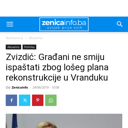
Naslovnica
Aktuelno
Aktuelno
Politika
Zvizdić: Građani ne smiju
ispaštati zbog lošeg plana
rekonstrukcije u Vranduku
Od
Zenicainfo
-
24/06/2019 - 10:08