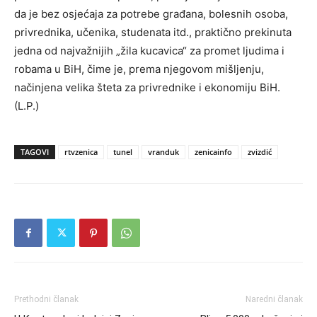
da je bez osjećaja za potrebe građana, bolesnih osoba,
privrednika, učenika, studenata itd., praktično prekinuta
jedna od najvažnijih „žila kucavica“ za promet ljudima i
robama u BiH, čime je, prema njegovom mišljenju,
načinjena velika šteta za privrednike i ekonomiju BiH.
(L.P.)
TAGOVI
rtvzenica
tunel
vranduk
zenicainfo
zvizdić
Prethodni članak
Naredni članak