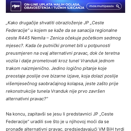
„Kako drugačije shvatiti obrazloženje JP „Ceste
Federacije“ u kojem se kaže da se sanacija regionalne
ceste R445 Nemila – Zenica očekuje početkom sedmog
mjesec?. Kada će putnički promet biti u potpunosti
preusmjeren na ovaj alternativni pravac, dok će teretna
vozila i dalje prometovati kroz tunel Vranduk jednom
trakom naizmjenično. Jedino logično pitanje koje
preostaje poslije ove bizarne izjave, koja dolazi poslije
višemjesečnog saobraćajnog kolapsa, jeste zašto prije
rekonstrukcije tunela Vranduk nije prvo završen
alternativni pravac?“
Na koncu, zapitavši se jesu li predstavnici JP „Ceste
Federacije“ uradili sve što je u njihovoj moći da se
pronađe alternativni pravac, predsjedavajući VM BiH tvrdi