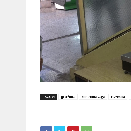
TAGOVI
jp tržnica
kontrolna vaga
rtvzenica