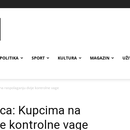
POLITIKA
SPORT
KULTURA
MAGAZIN
UŽ
 na raspolaganju dvije kontrolne vage
ica: Kupcima na
je kontrolne vage