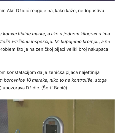
nin Akif Džidić reaguje na, kako kaže, nedopustivu
.
e konvertibilne marke, a ako u jednom kilogramu ima
dležnu-tržišnu inspekciju. Mi kupujemo krompir, a ne
roblem što je na zeničkoj pijaci veliki broj nakupaca
m konstatacijom da je zenička pijaca najeftinija.
ram borovnice 10 maraka, niko to ne kontroliše, stoga
,
upozorava Džidić. (Šerif Babić)