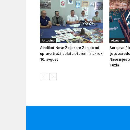
Aktuelno
Aktuelno
Sindikat Nove Željezare Zenica od
Sarajevo Fil
uprave traži isplatu otpremnina -rok,
ljeto zared
10. avgust
Naše mjesto
Tuzla