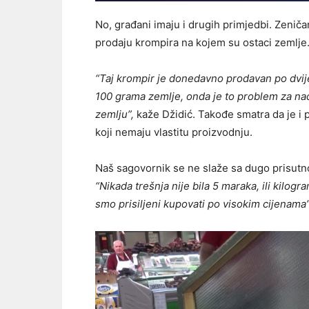
No, građani imaju i drugih primjedbi. Zeniča
prodaju krompira na kojem su ostaci zemlje
“Taj krompir je donedavno prodavan po dvij
100 grama zemlje, onda je to problem za na
zemlju”,
kaže Džidić. Takođe smatra da je i p
koji nemaju vlastitu proizvodnju.
Naš sagovornik se ne slaže sa dugo prisutno
“Nikada trešnja nije bila 5 maraka, ili kilog
smo prisiljeni kupovati po visokim cijenama”