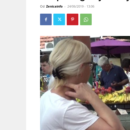
Od
Zenicainfo
-
24/06/2019 - 13:06