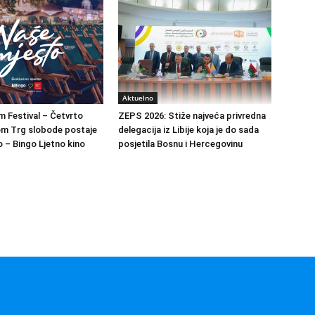
Aktuelno
m Festival – Četvrto
ZEPS 2026: Stiže najveća privredna
om Trg slobode postaje
delegacija iz Libije koja je do sada
 – Bingo Ljetno kino
posjetila Bosnu i Hercegovinu