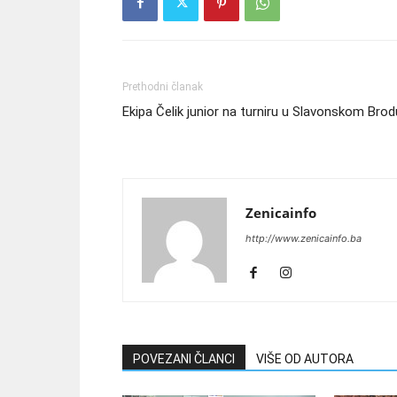
Prethodni članak
Ekipa Čelik junior na turniru u Slavonskom Brod
Zenicainfo
http://www.zenicainfo.ba
POVEZANI ČLANCI
VIŠE OD AUTORA