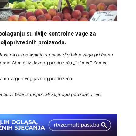
polaganju su dvije kontrolne vage za
poljoprivrednih proizvoda.
ova na raspolaganju su naše digitalne vage pri čemu
edin Ahmić, iz Javnog preduzeća „Tržnica“ Zenica.
 samo vage ovog javnog preduzeća.
 bilo i biće iz uvijek, ali su,mogu pouzdano reći