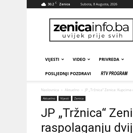
C
30.2
Subota, 8 Augusta, 2026
Zenica
zenicainfo.ba
VIJESTI
VIDEO
PRIVREDA
POSLJEDNJI POZDRAVI
Naslovnica
Aktuelno
JP „Tržnica“ Zenica: Kupcima
Aktuelno
Vijesti
Zenica
JP „Tržnica“ Zen
raspolaganju dvi