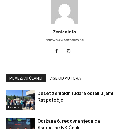
Zenicainfo
http://www.zenicainfo.ba
POVEZANI ČLANCI
VIŠE OD AUTORA
Deset zeničkih rudara ostali u jami
Raspotočje
Aktuelno
Održana 6. redovna sjednica
Skupštine NK Čelik!