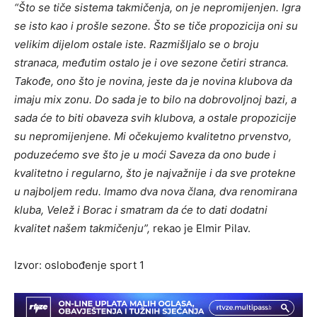
“Što se tiče sistema takmičenja, on je nepromijenjen. Igra
se isto kao i prošle sezone. Što se tiče propozicija oni su
velikim dijelom ostale iste. Razmišljalo se o broju
stranaca, međutim ostalo je i ove sezone četiri stranca.
Takođe, ono što je novina, jeste da je novina klubova da
imaju mix zonu. Do sada je to bilo na dobrovoljnoj bazi, a
sada će to biti obaveza svih klubova, a ostale propozicije
su nepromijenjene. Mi očekujemo kvalitetno prvenstvo,
poduzećemo sve što je u moći Saveza da ono bude i
kvalitetno i regularno, što je najvažnije i da sve protekne
u najboljem redu. Imamo dva nova člana, dva renomirana
kluba, Velež i Borac i smatram da će to dati dodatni
kvalitet našem takmičenju”,
rekao je Elmir Pilav.
Izvor: oslobođenje sport 1