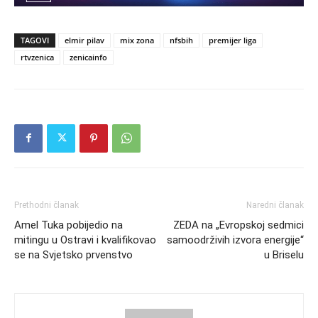
TAGOVI
elmir pilav
mix zona
nfsbih
premijer liga
rtvzenica
zenicainfo
Prethodni članak
Naredni članak
Amel Tuka pobijedio na
ZEDA na „Evropskoj sedmici
mitingu u Ostravi i kvalifikovao
samoodrživih izvora energije“
se na Svjetsko prvenstvo
u Briselu