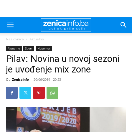
Naslovnica
Aktuelno
Aktuelno
Sport
Nogomet
Pilav: Novina u novoj sezoni
je uvođenje mix zone
Od
Zenicainfo
-
20/06/2019 - 20:23