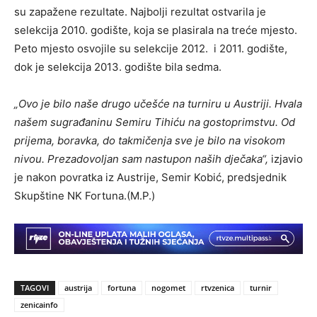
su zapažene rezultate. Najbolji rezultat ostvarila je
selekcija 2010. godište, koja se plasirala na treće mjesto.
Peto mjesto osvojile su selekcije 2012. i 2011. godište,
dok je selekcija 2013. godište bila sedma.
„Ovo je bilo naše drugo učešće na turniru u Austriji. Hvala
našem sugrađaninu Semiru Tihiću na gostoprimstvu. Od
prijema, boravka, do takmičenja sve je bilo na visokom
nivou. Prezadovoljan sam nastupon naših dječaka“,
izjavio
je nakon povratka iz Austrije, Semir Kobić, predsjednik
Skupštine NK Fortuna.(M.P.)
TAGOVI
austrija
fortuna
nogomet
rtvzenica
turnir
zenicainfo