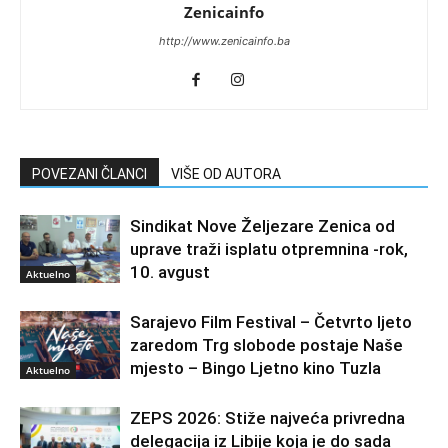
Zenicainfo
http://www.zenicainfo.ba
POVEZANI ČLANCI
VIŠE OD AUTORA
Sindikat Nove Željezare Zenica od
uprave traži isplatu otpremnina -rok,
10. avgust
Aktuelno
Sarajevo Film Festival – Četvrto ljeto
zaredom Trg slobode postaje Naše
mjesto – Bingo Ljetno kino Tuzla
Aktuelno
ZEPS 2026: Stiže najveća privredna
delegacija iz Libije koja je do sada