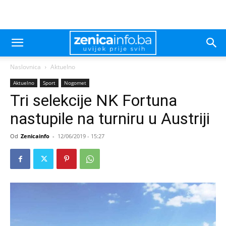
Naslovnica
Aktuelno
Aktuelno
Sport
Nogomet
Tri selekcije NK Fortuna
nastupile na turniru u Austriji
Od
Zenicainfo
-
12/06/2019 - 15:27