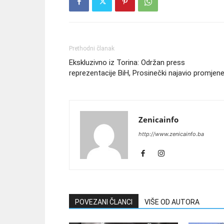
Prethodni članak
Ekskluzivno iz Torina: Održan press
reprezentacije BiH, Prosinečki najavio promjen
Zenicainfo
http://www.zenicainfo.ba
POVEZANI ČLANCI
VIŠE OD AUTORA