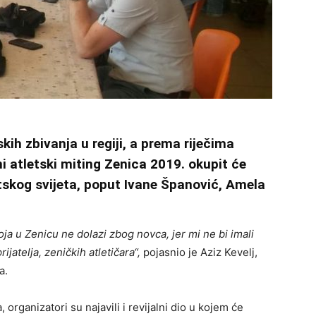
skih zbivanja u regiji, a prema riječima
i atletski miting Zenica 2019. okupit će
tskog svijeta, poput Ivane Španović, Amela
a u Zenicu ne dolazi zbog novca, jer mi ne bi imali
ijatelja, zeničkih atletičara“,
pojasnio je Aziz Kevelj,
a.
 organizatori su najavili i revijalni dio u kojem će