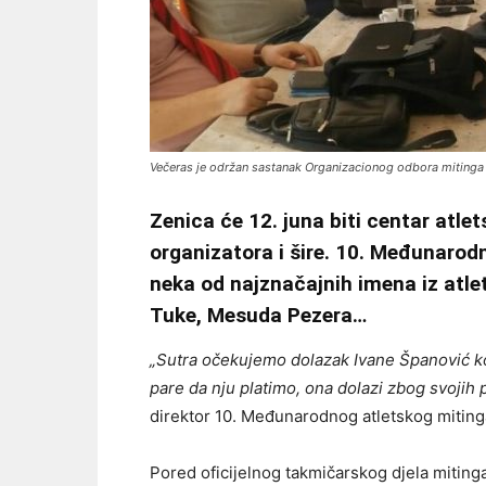
Večeras je održan sastanak Organizacionog odbora mitinga
Zenica će 12. juna biti centar atlet
organizatora i šire. 10. Međunarodn
neka od najznačajnih imena iz atle
Tuke, Mesuda Pezera…
„Sutra očekujemo dolazak Ivane Španović koj
pare da nju platimo, ona dolazi zbog svojih pr
direktor 10. Međunarodnog atletskog miting
Pored oficijelnog takmičarskog djela mitinga,