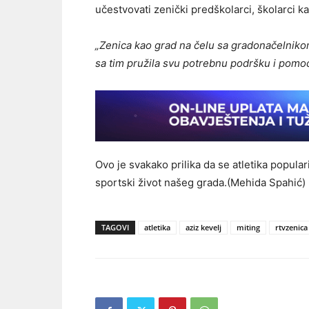
učestvovati zenički predškolarci, školarci ka
„Zenica kao grad na čelu sa gradonačelnikom
sa tim pružila svu potrebnu podršku i pomoć
Ovo je svakako prilika da se atletika popula
sportski život našeg grada.(Mehida Spahić)
TAGOVI
atletika
aziz kevelj
miting
rtvzenica