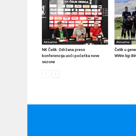
Aktuelno
Aktuelno
NK Čelik: Održana press
Čelik u gene
konferencija uoči početka nove
WWin ligi Bi
sezone