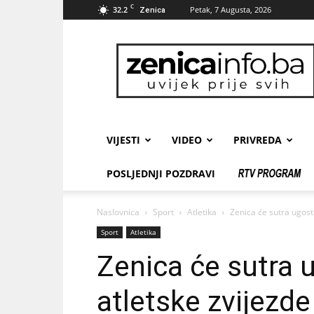
C
32.2
Petak, 7 Augusta, 2026
Zenica
zenicainfo.ba
VIJESTI
VIDEO
PRIVREDA
POSLJEDNJI POZDRAVI
Naslovnica
Sport
Atletika
Zenica će sutra ugosti
Sport
Atletika
Zenica će sutra u
atletske zvijezde