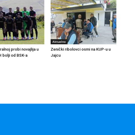
Aktuelno
ralnoj probi novajlija u
Zenički ribolovci osmi na KUP-u u
H bolji od BSK-a
Jajcu