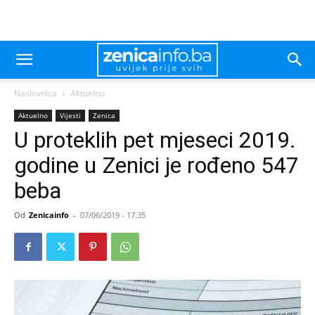
Naslovnica
Aktuelno
Aktuelno
Vijesti
Zenica
U proteklih pet mjeseci 2019.
godine u Zenici je rođeno 547
beba
Od
Zenicainfo
-
07/06/2019 - 17:35