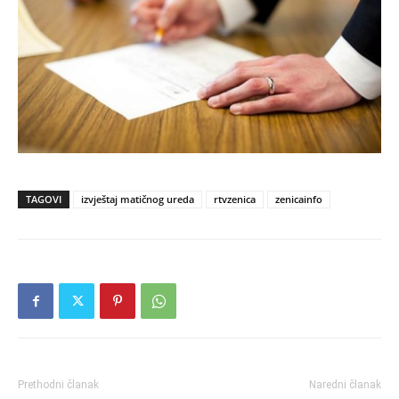
TAGOVI
izvještaj matičnog ureda
rtvzenica
zenicainfo
Prethodni članak
Naredni članak