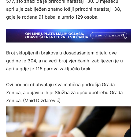
577, što znači da je prirodni naraštaj -30. U mjesecu
aprilu je zabilježen znatno lošiji prirodni naraštaj -38,
gdje je rođena 91 beba, a umrlo 129 osoba.
Broj sklopljenih brakova u dosadašanjem dijelu ove
godine je 304, a najveći broj vjenčanih zabilježen je u
aprilu gdje je 115 parova zaključilo brak.
Ovi podaci obuhvataju sva matična područja Grada
Zenica, a objavila ih je Služba za opću upotrebu Grada
Zenica. (Maid Dizdarević)