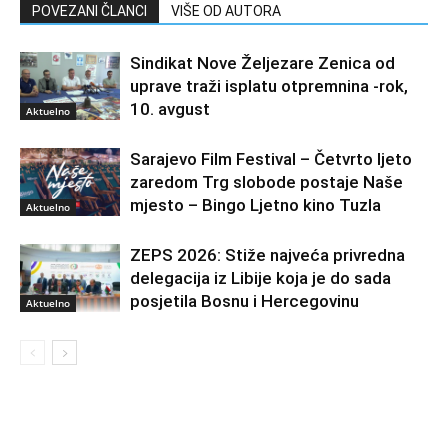
POVEZANI ČLANCI
VIŠE OD AUTORA
Sindikat Nove Željezare Zenica od
uprave traži isplatu otpremnina -rok,
10. avgust
Aktuelno
Sarajevo Film Festival – Četvrto ljeto
zaredom Trg slobode postaje Naše
mjesto – Bingo Ljetno kino Tuzla
Aktuelno
ZEPS 2026: Stiže najveća privredna
delegacija iz Libije koja je do sada
posjetila Bosnu i Hercegovinu
Aktuelno