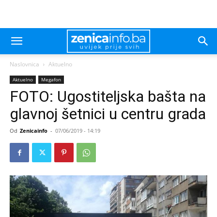
Naslovnica
Aktuelno
Aktuelno
Megafon
FOTO: Ugostiteljska bašta na
glavnoj šetnici u centru grada
Od
Zenicainfo
-
07/06/2019 - 14:19