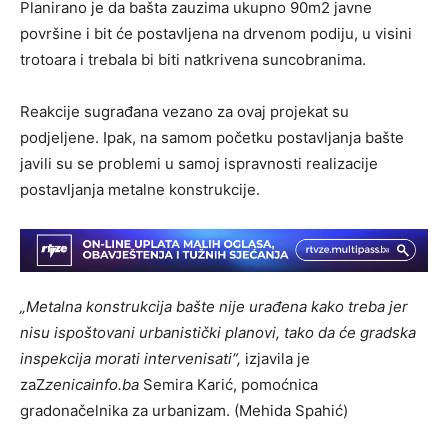
Planirano je da bašta zauzima ukupno 90m2 javne
površine i bit će postavljena na drvenom podiju, u visini
trotoara i trebala bi biti natkrivena suncobranima.
Reakcije sugrađana vezano za ovaj projekat su
podjeljene. Ipak, na samom početku postavljanja bašte
javili su se problemi u samoj ispravnosti realizacije
postavljanja metalne konstrukcije.
„Metalna konstrukcija bašte nije urađena kako treba jer
nisu ispoštovani urbanistički planovi, tako da će gradska
inspekcija morati intervenisati“,
izjavila je
zaZ
zenicainfo.ba
Semira Karić, pomoćnica
gradonačelnika za urbanizam. (Mehida Spahić)