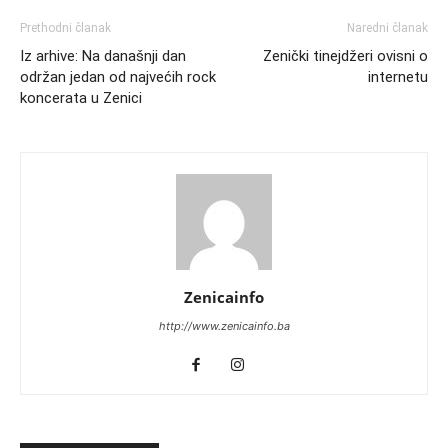
Prethodni članak
Naredni članak
Iz arhive: Na današnji dan
Zenički tinejdžeri ovisni o
održan jedan od najvećih rock
internetu
koncerata u Zenici
Zenicainfo
http://www.zenicainfo.ba