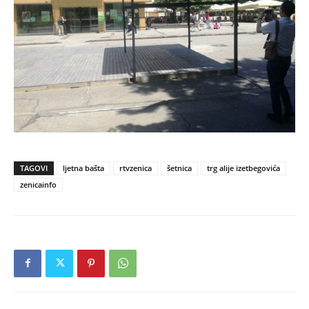
TAGOVI
ljetna bašta
rtvzenica
šetnica
trg alije izetbegovića
zenicainfo