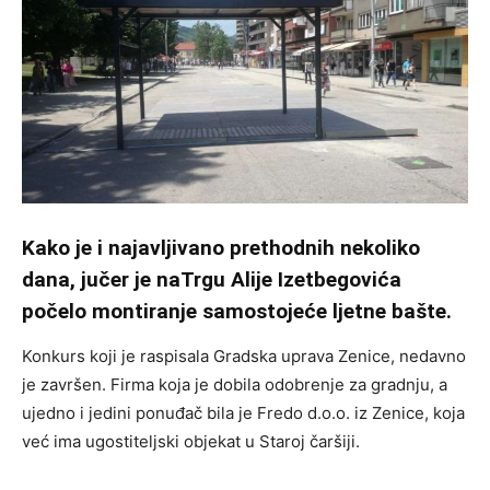
Kako je i najavljivano prethodnih nekoliko
dana, jučer je naTrgu Alije Izetbegovića
počelo montiranje samostojeće ljetne bašte.
Konkurs koji je raspisala Gradska uprava Zenice, nedavno
je završen. Firma koja je dobila odobrenje za gradnju, a
ujedno i jedini ponuđač bila je Fredo d.o.o. iz Zenice, koja
već ima ugostiteljski objekat u Staroj čaršiji.