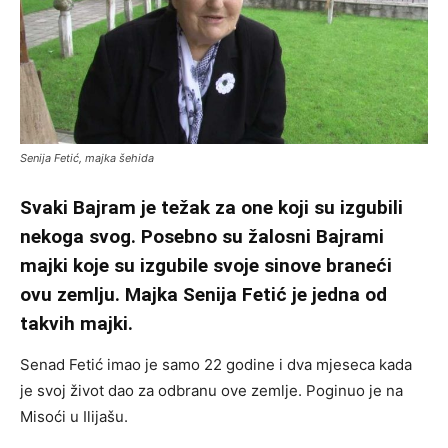
Senija Fetić, majka šehida
Svaki Bajram je težak za one koji su izgubili
nekoga svog. Posebno su žalosni Bajrami
majki koje su izgubile svoje sinove braneći
ovu zemlju. Majka Senija Fetić je jedna od
takvih majki.
Senad Fetić imao je samo 22 godine i dva mjeseca kada
je svoj život dao za odbranu ove zemlje. Poginuo je na
Misoći u Ilijašu.