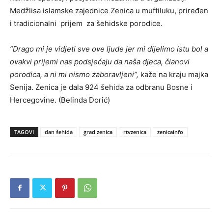
Medžlisa islamske zajednice Zenica u muftiluku, priređen
i tradicionalni prijem za šehidske porodice.
“Drago mi je vidjeti sve ove ljude jer mi dijelimo istu bol a
ovakvi prijemi nas podsjećaju da naša djeca, članovi
porodica, a ni mi nismo zaboravljeni”,
kaže na kraju majka
Senija. Zenica je dala 924 šehida za odbranu Bosne i
Hercegovine. (Belinda Dorić)
TAGOVI
dan šehida
grad zenica
rtvzenica
zenicainfo