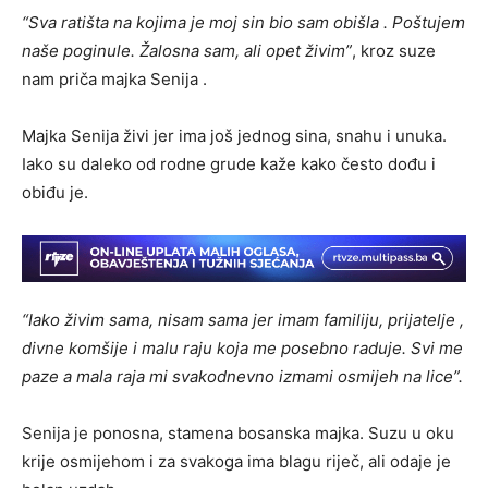
“Sva ratišta na kojima je moj sin bio sam obišla . Poštujem
naše poginule. Žalosna sam, ali opet živim”
, kroz suze
nam priča majka Senija .
Majka Senija živi jer ima još jednog sina, snahu i unuka.
Iako su daleko od rodne grude kaže kako često dođu i
obiđu je.
“Iako živim sama, nisam sama jer imam familiju, prijatelje ,
divne komšije i malu raju koja me posebno raduje. Svi me
paze a mala raja mi svakodnevno izmami osmijeh na lice”.
Senija je ponosna, stamena bosanska majka. Suzu u oku
krije osmijehom i za svakoga ima blagu riječ, ali odaje je