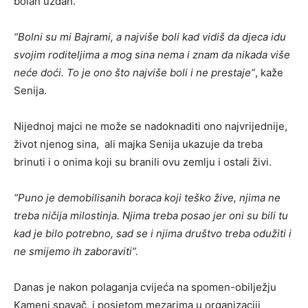
bolan uzdah.
“Bolni su mi Bajrami, a najviše boli kad vidiš da djeca idu
svojim roditeljima a mog sina nema i znam da nikada više
neće doći. To je ono što najviše boli i ne prestaje”
, kaže
Senija.
Nijednoj majci ne može se nadoknaditi ono najvrijednije,
život njenog sina, ali majka Senija ukazuje da treba
brinuti i o onima koji su branili ovu zemlju i ostali živi.
“Puno je demobilisanih boraca koji teško žive, njima ne
treba ničija milostinja. Njima treba posao jer oni su bili tu
kad je bilo potrebno, sad se i njima društvo treba odužiti i
ne smijemo ih zaboraviti”.
Danas je nakon polaganja cvijeća na spomen-obilježju
Kameni spavač, i posjetom mezarima u organizaciji