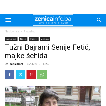
Naslovnica
Aktuelno
Aktuelno
Naše
Vijesti
Zenica
Tužni Bajrami Senije Fetić,
majke šehida
Od
Zenicainfo
-
05/06/2019 - 13:56