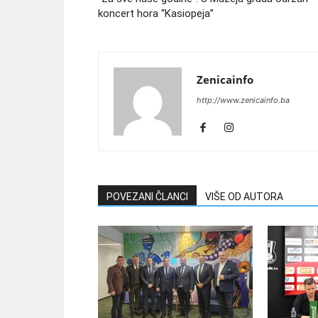
koncert hora “Kasiopeja”
Zenicainfo
http://www.zenicainfo.ba
POVEZANI ČLANCI
VIŠE OD AUTORA