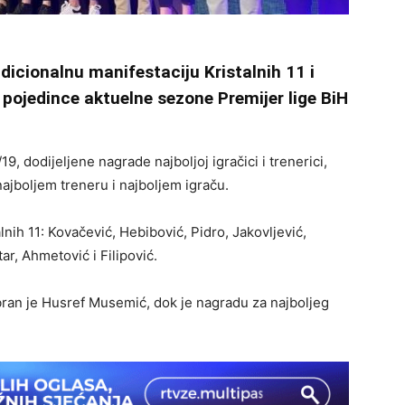
adicionalnu manifestaciju Kristalnih 11 i
e pojedince aktuelne sezone Premijer lige BiH
, dodijeljene nagrade najboljoj igračici i trenerici,
ajboljem treneru i najboljem igraču.
nih 11: Kovačević, Hebibović, Pidro, Jakovljević,
r, Ahmetović i Filipović.
bran je Husref Musemić, dok je nagradu za najboljeg