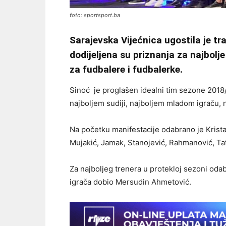
foto: sportsport.ba
Sarajevska Vijećnica ugostila je tr
dodijeljena su priznanja za najbolj
za fudbalere i fudbalerke.
Sinoć je proglašen idealni tim sezone 2018/19
najboljem sudiji, najboljem mladom igraču, n
Na početku manifestacije odabrano je Kristal
Mujakić, Jamak, Stanojević, Rahmanović, Tata
Za najboljeg trenera u protekloj sezoni oda
igrača dobio Mersudin Ahmetović.