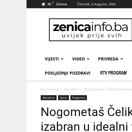
C
36
Četvrtak, 6 Augusta, 2026
Zenica
zenicainfo.ba
VIJESTI
VIDEO
PRIVREDA
POSLJEDNJI POZDRAVI
Naslovnica
Aktuelno
Nogometaš Čelika Nermin Jama
Aktuelno
Sport
Nogomet
Nogometaš Čeli
izabran u idealni