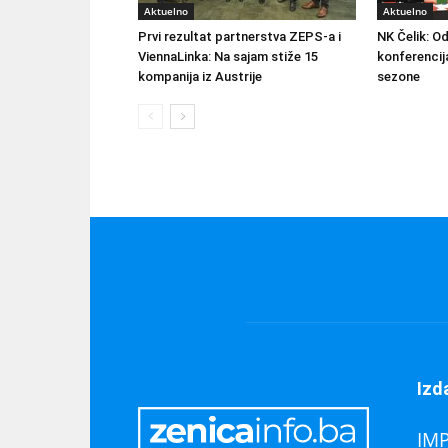
Aktuelno
Aktuelno
Prvi rezultat partnerstva ZEPS-a i
NK Čelik: O
ViennaLinka: Na sajam stiže 15
konferencij
kompanija iz Austrije
sezone
Izd
IM