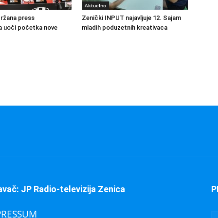
Aktuelno
držana press
Zenički INPUT najavljuje 12. Sajam
a uoči početka nove
mladih poduzetnih kreativaca
avač: JP Radio-televizija Zenica
P
PRESSUM