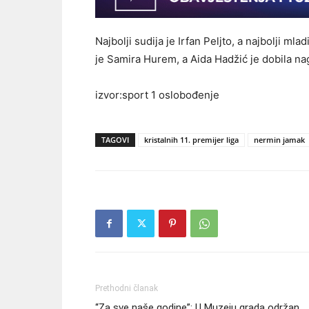
Najbolji sudija je Irfan Peljto, a najbolji ml
je Samira Hurem, a Aida Hadžić je dobila nag
izvor:sport 1 oslobođenje
TAGOVI
kristalnih 11. premijer liga
nermin jamak
Prethodni članak
“Za sve naše godine”: U Muzeju grada održan