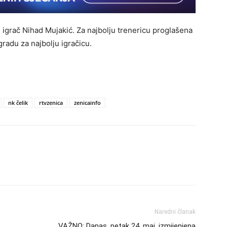
adi igrač Nihad Mujakić. Za najbolju trenericu proglašena
radu za najbolju igračicu.
nk čelik
rtvzenica
zenicainfo
Naredni članak
VAŽNO: Danas, petak 24. maj, izmijenjena