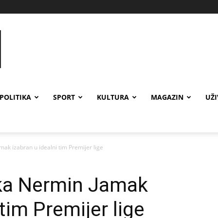
POLITIKA
SPORT
KULTURA
MAGAZIN
UŽ
k izabran u idealni tim Premijer lige
ka Nermin Jamak
 tim Premijer lige