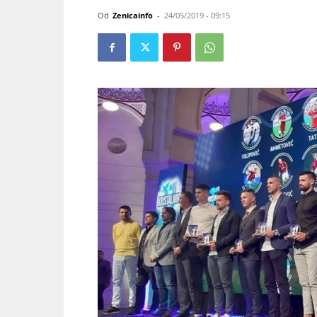
Od
Zenicainfo
-
24/05/2019 - 09:15