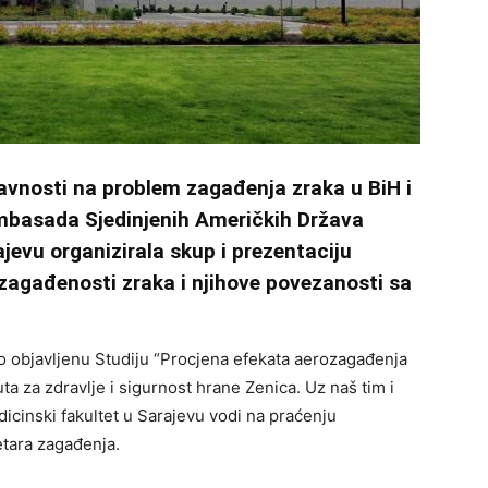
avnosti na problem zagađenja zraka u BiH i
mbasada Sjedinjenih Američkih Država
jevu organizirala skup i prezentaciju
 zagađenosti zraka i njihove povezanosti sa
o objavljenu Studiju “Procjena efekata aerozagađenja
tuta za zdravlje i sigurnost hrane Zenica. Uz naš tim i
dicinski fakultet u Sarajevu vodi na praćenju
etara zagađenja.