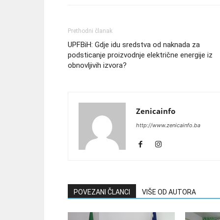
Prethodni članak
UPFBiH: Gdje idu sredstva od naknada za
podsticanje proizvodnje električne energije iz
obnovljivih izvora?
Zenicainfo
http://www.zenicainfo.ba
POVEZANI ČLANCI
VIŠE OD AUTORA