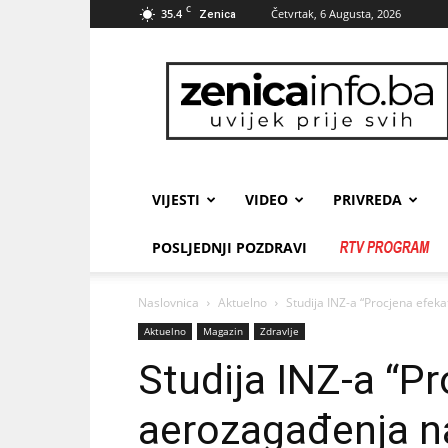
C
35.4
Četvrtak, 6 Augusta, 2026
Zenica
zenicainfo.ba
VIJESTI
VIDEO
PRIVREDA
POSLJEDNJI POZDRAVI
Naslovnica
Aktuelno
Studija INZ-a “Procjena efek
Aktuelno
Magazin
Zdravlje
Studija INZ-a “P
aerozagađenja na 