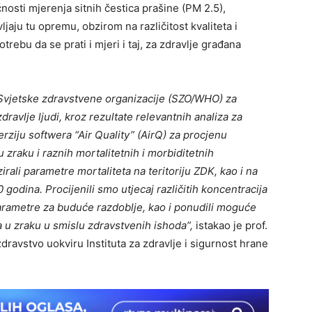
osti mjerenja sitnih čestica prašine (PM 2.5),
ljaju tu opremu, obzirom na različitost kvaliteta i
trebu da se prati i mjeri i taj, za zdravlje građana
 Svjetske zdravstvene organizacije (SZO/WHO) za
ravlje ljudi, kroz rezultate relevantnih analiza za
rziju softwera “Air Quality” (AirQ) za procjenu
 zraku i raznih mortalitetnih i morbiditetnih
rali parametre mortaliteta na teritoriju ZDK, kao i na
godina. Procijenili smo utjecaj različitih koncentracija
parametre za buduće razdoblje, kao i ponudili moguće
 u zraku u smislu zdravstvenih ishoda”,
istakao je prof.
dravstvo uokviru Instituta za zdravlje i sigurnost hrane