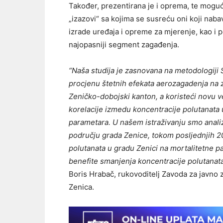
Također, prezentirana je i oprema, te mogućn
„izazovi“ sa kojima se susreću oni koji nabav
izrade uređaja i opreme za mjerenje, kao i po
najopasniji segment zagađenja.
“Naša studija je zasnovana na metodologiji
procjenu štetnih efekata aerozagadenja na zd
Zeničko-dobojski kanton, a koristeći novu ve
korelacije izmedu koncentracije polutanata u
parametara. U našem istraživanju smo analizi
području grada Zenice, tokom posljednjih 20 
polutanata u gradu Zenici na mortalitetne 
benefite smanjenja koncentracije polutanata
Boris Hrabač, rukovoditelj Zavoda za javno z
Zenica.