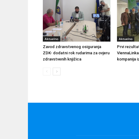
Aktuelno
Aktuelno
Zavod zdravstvenog osiguranja
Prvi rezult
ZDK- dodatni rok rudarima za ovjeru
ViennaLinka
zdravstvenih knjižica
kompanija iz