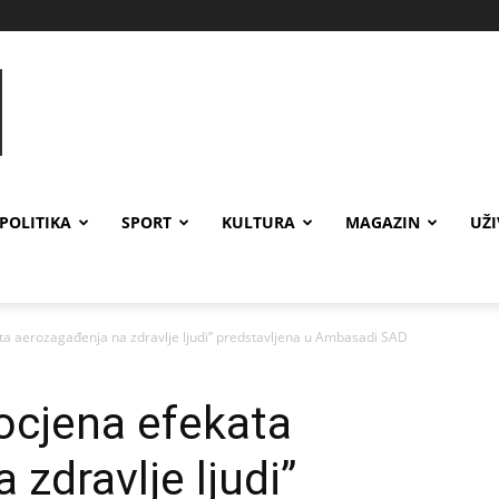
POLITIKA
SPORT
KULTURA
MAGAZIN
UŽ
ata aerozagađenja na zdravlje ljudi” predstavljena u Ambasadi SAD
rocjena efekata
zdravlje ljudi”