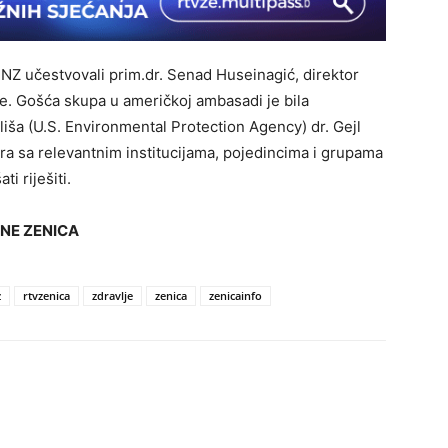
INZ učestvovali prim.dr. Senad Huseinagić, direktor
dije. Gošća skupa u američkoj ambasadi je bila
liša (U.S. Environmental Protection Agency) dr. Gejl
ara sa relevantnim institucijama, pojedincima i grupama
i riješiti.
ANE ZENICA
z
rtvzenica
zdravlje
zenica
zenicainfo