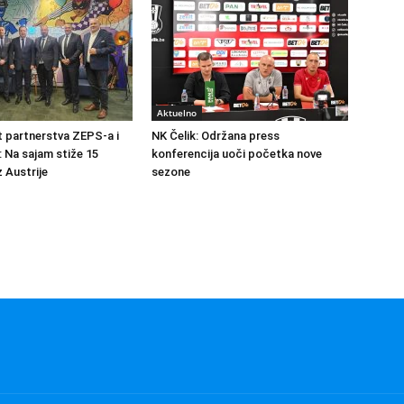
Aktuelno
at partnerstva ZEPS-a i
NK Čelik: Održana press
: Na sajam stiže 15
konferencija uoči početka nove
 Austrije
sezone